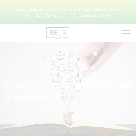
Zaoszczędź 60 €/tydz. na kursie + zakwaterowaniu. |
Podróż: 1 lis – 28 lut |
👉 Sprawdź ofertę.
10 cennych sposobów na naukę
angielskiego