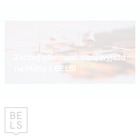
Zacznij planować swój wyjazd
na Maltę z BELS!