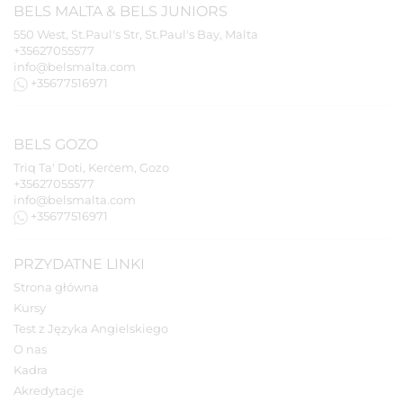
BELS
MALTA
&
BELS
JUNIORS
550 West, St.Paul's Str, St.Paul's Bay, Malta
+35627055577
info@belsmalta.com
+35677516971
BELS
GOZO
Triq Ta' Doti, Kerċem, Gozo
+35627055577
info@belsmalta.com
+35677516971
PRZYDATNE LINKI
Strona główna
Kursy
Test z Języka Angielskiego
O nas
Kadra
Akredytacje