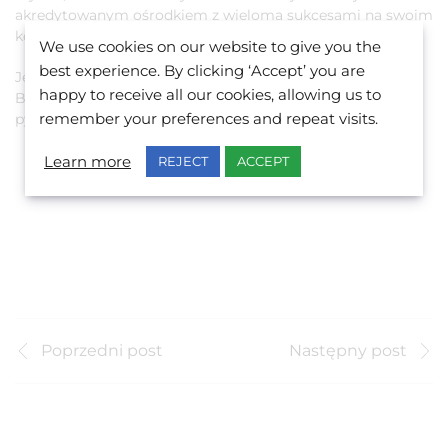
akredytowanym ośrodkiem z wieloma sukcesami na swoim
koncie, a Twoi nauczyciele są ekspertami w tym, co robią.
We use cookies on our website to give you the
best experience. By clicking ‘Accept’ you are
Jesteś zainteresowany nauką angielskiego na Malcie z
happy to receive all our cookies, allowing us to
BELS? Napisz do nas a odpowiem na wszystkie Twoje
pytania.
remember your preferences and repeat visits.
WYŚLIJ DO NAS E-MAIL
Learn more
REJECT
ACCEPT
Poprzedni post
Następny post