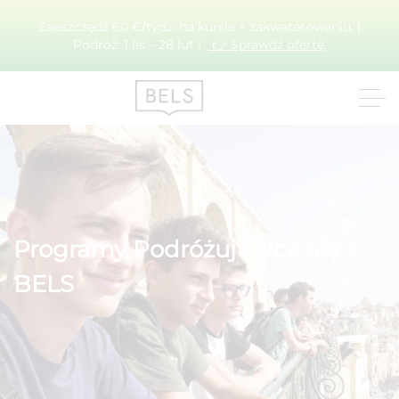
Zaoszczędź 60 €/tydz. na kursie + zakwaterowaniu. |
Podróż: 1 lis – 28 lut |
👉 Sprawdź ofertę.
Programy Podróżuj i Ucz Się z
BELS