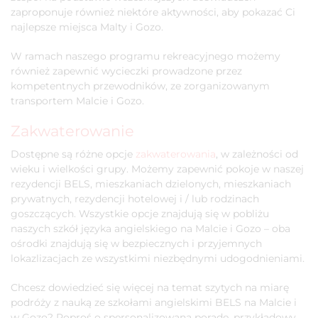
zaproponuje również niektóre aktywności, aby pokazać Ci
najlepsze miejsca Malty i Gozo.
W ramach naszego programu rekreacyjnego możemy
również zapewnić wycieczki prowadzone przez
kompetentnych przewodników, ze zorganizowanym
transportem Malcie i Gozo.
Zakwaterowanie
Dostępne są różne opcje
zakwaterowania
, w zależności od
wieku i wielkości grupy. Możemy zapewnić pokoje w naszej
rezydencji BELS, mieszkaniach dzielonych, mieszkaniach
prywatnych, rezydencji hotelowej i / lub rodzinach
goszczących. Wszystkie opcje znajdują się w pobliżu
naszych szkół języka angielskiego na Malcie i Gozo – oba
ośrodki znajdują się w bezpiecznych i przyjemnych
lokazlizacjach ze wszystkimi niezbędnymi udogodnieniami.
Chcesz dowiedzieć się więcej na temat szytych na miarę
podróży z nauką ze szkołami angielskimi BELS na Malcie i
w Gozo? Poproś o spersonalizowaną poradę, przykładowy