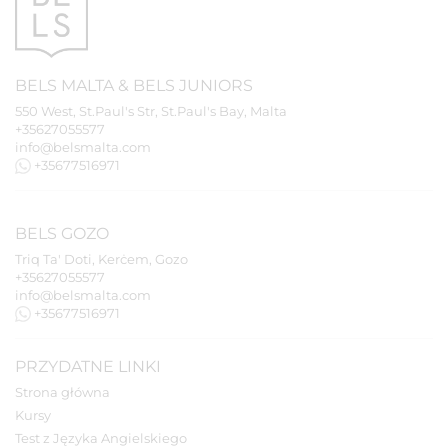
BELS
MALTA
&
BELS
JUNIORS
550 West, St.Paul's Str, St.Paul's Bay, Malta
+35627055577
info@belsmalta.com
+35677516971
BELS
GOZO
Triq Ta' Doti, Kerċem, Gozo
+35627055577
info@belsmalta.com
+35677516971
PRZYDATNE LINKI
Strona główna
Kursy
Test z Języka Angielskiego