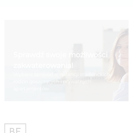
Sprawdź swoje możliwości
zakwaterowania!
Wybierz spośród rezydencji studenckich,
rodzin goszczących i prywatnych
apartamentów.