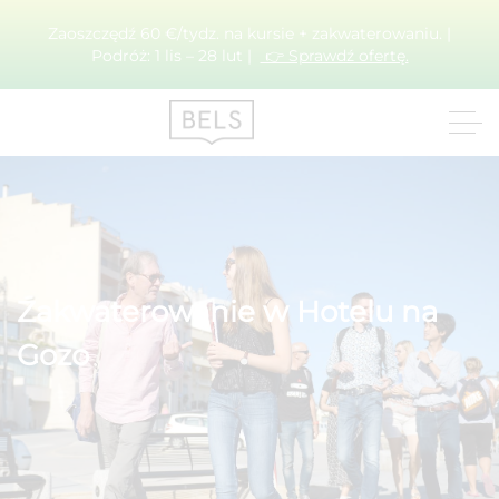
Zaoszczędź 60 €/tydz. na kursie + zakwaterowaniu. |
Podróż: 1 lis – 28 lut |
👉 Sprawdź ofertę.
Zakwaterowanie w Hotelu na
Gozo