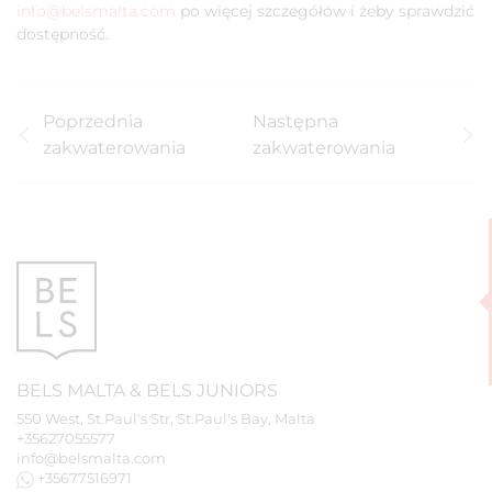
info@belsmalta.com
po więcej szczegółów i żeby sprawdzić
dostępność.
Poprzednia
Następna
zakwaterowania
zakwaterowania
BELS
MALTA
&
BELS
JUNIORS
550 West, St.Paul's Str, St.Paul's Bay, Malta
+35627055577
info@belsmalta.com
+35677516971