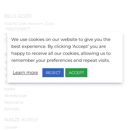
BELS
GOZO
Triq Ta' Doti, Kerċem, Gozo
+35627055577
info@belsmalta.com
We use cookies on our website to give you the
+35677516971
best experience. By clicking ‘Accept’ you are
happy to receive all our cookies, allowing us to
PRZYDATNE LINKI
remember your preferences and repeat visits.
Strona główna
Kursy
Learn more
REJECT
ACCEPT
Test z Języka Angielskiego
O nas
Kadra
Akredytacje
Wyznania
Kontakt
NASZE KURSY
Dorośli