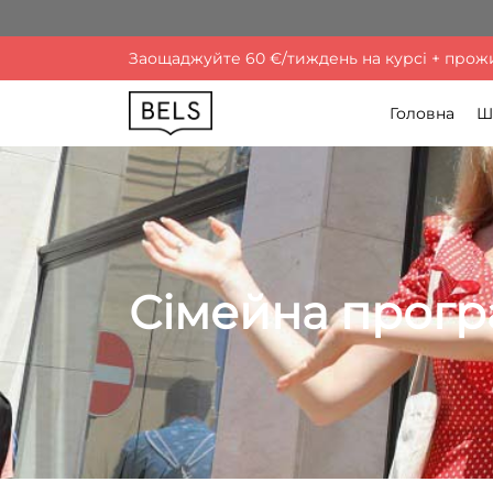
Заощаджуйте 60 €/тиждень на курсі + прожив
Головна
Ш
Сімейна прогр