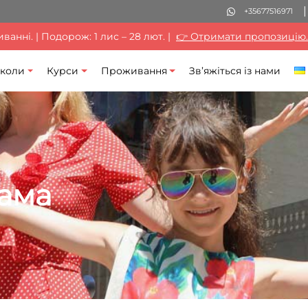
+35677516971
анні. | Подорож: 1 лис – 28 лют. |
👉 Отримати пропозицію.
коли
Курси
Проживання
Зв’яжіться із нами
ама