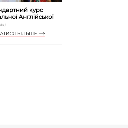
ндартний курс
альної Англійської
ків)
НАТИСЯ БІЛЬШЕ