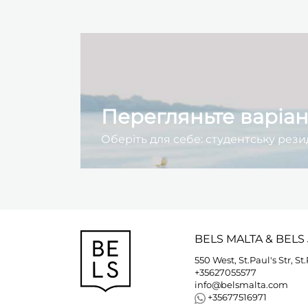
Перегляньте варіа
Оберіть для себе: студентську рези
BELS
MALTA
&
BELS
550 West, St.Paul's Str, St
+35627055577
info@belsmalta.com
+35677516971