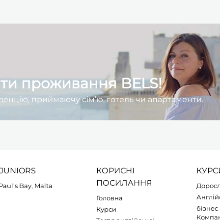
нти проживання BELS!
денцію, приймаючу сім’ю, готель чи апартаменти.
JUNIORS
КОРИСНІ
КУРС
ПОСИЛАННЯ
.Paul's Bay, Malta
Доросл
Англій
Головна
бізнес
Курси
Компа