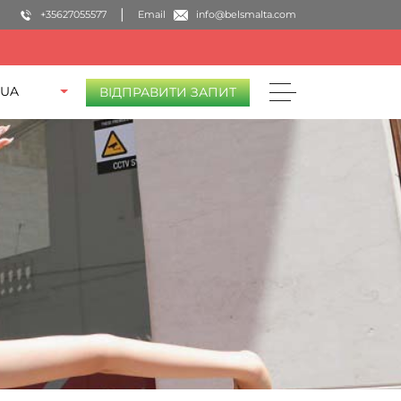
+35627055577
Email
info@belsmalta.com
UA
ВІДПРАВИТИ ЗАПИТ