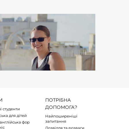
И
ПОТРІБНА
ДОПОМОГА?
і студенти
ська для дітей
Найпоширеніші
запитання
 англійська фор
ніс
Дозвілля та розваги