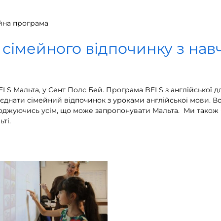
йна програма
сімейного відпочинку з нав
LS Мальта, у Сент Полс Бей. Програма BELS з англійської дл
б поєднати сімейний відпочинок з уроками англійської мови. 
олоджуючись усім, що може запропонувати Мальта. Ми також 
ті.