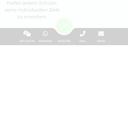
helfen jedem Schüler,
seine individuellen Ziele
zu erreichen.
GET QUOTE
MESSAGE
ENQUIRE
CALL
EMAIL
Standort
Studienpakete
Sie finden uns auf Malta
Außerdem kümmern
und auf Gozo. Suchen
wir uns um
Sie sich eine der beiden
Unterkünfte,
Insel nach Wunsch aus
Flughafentransfers,
oder besuchen sie
Visa-Hilfe und
gleich beide.
Freizeitaktivitäten.