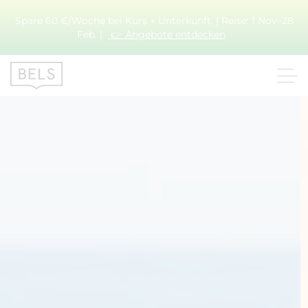
Spare 60 €/Woche bei Kurs + Unterkunft. | Reise: 1 Nov–28
Feb. |
👉 Angebote entdecken