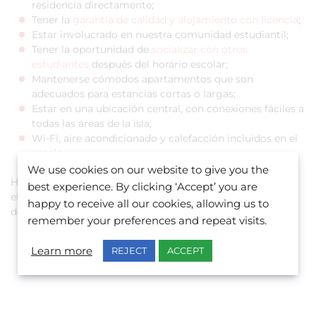
residencia directamente;
Tener la
garantía de calidad y alojamiento con licencia
;
Estar involucrado en nuestra comunidad estudiantil;
Tener la oportunidad de
socializar con otros
estudiantes
después del horario escolar;
Mantenerse cómodos apartamentos que son
adecuados para estancias cortas o largas;
Estar en una ubicación central, con conexiones fáciles a
todas las áreas de la isla;
Wi-Fi, aire acondicionado y calefacción incluidos en el
precio.
We use cookies on our website to give you the
Habla con nosotros en livechat o envíanos un correo
best experience. By clicking ‘Accept’ you are
electrónico a
info@belsmalta.com
para obtener más
happy to receive all our cookies, allowing us to
detalles.
remember your preferences and repeat visits.
Learn more
REJECT
ACCEPT