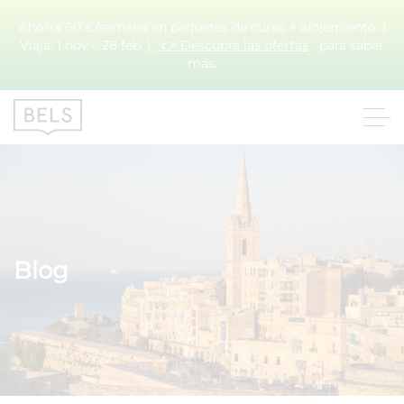
Ahorra 60 €/semana en paquetes de curso + alojamiento. |
Viaja: 1 nov – 28 feb. |
👉 Descubra las ofertas
para saber
más.
Blog