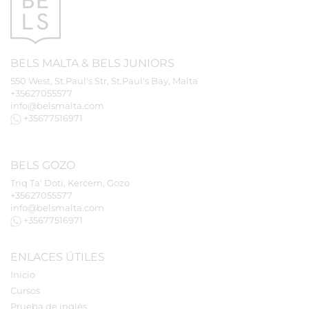
BELS
MALTA
&
BELS
JUNIORS
550 West, St.Paul's Str, St.Paul's Bay, Malta
+35627055577
info@belsmalta.com
+35677516971
BELS
GOZO
Triq Ta' Doti, Kerċem, Gozo
+35627055577
info@belsmalta.com
+35677516971
ENLACES ÚTILES
Inicio
Cursos
Prueba de inglés