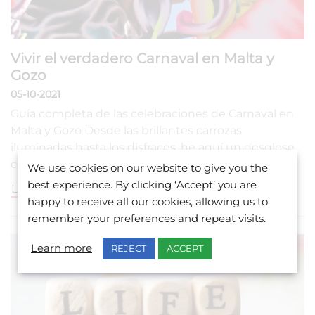
Vivir el verdadero Carnaval en Malta y
Gozo
05-10-2021
Guía completa de las celebraciones de Carnaval en
Malta y Gozo Desde las brillantes carrozas
iluminadas hasta los disfraces, he aquí un desglose
completo de…
We use cookies on our website to give you the
best experience. By clicking ‘Accept’ you are
LEER MÁS
happy to receive all our cookies, allowing us to
remember your preferences and repeat visits.
Learn more
REJECT
ACCEPT