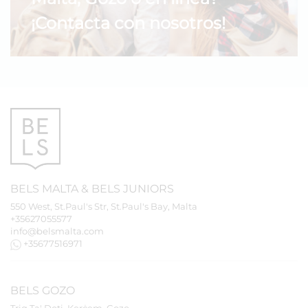
¡Contacta con nosotros!
BELS
MALTA
&
BELS
JUNIORS
550 West, St.Paul's Str, St.Paul's Bay, Malta
+35627055577
info@belsmalta.com
+35677516971
BELS
GOZO