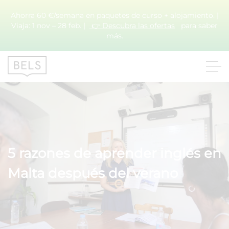
Ahorra 60 €/semana en paquetes de curso + alojamiento. |
Viaja: 1 nov – 28 feb. |
👉 Descubra las ofertas
para saber
más.
5 razones de aprender inglés en
Malta después del verano