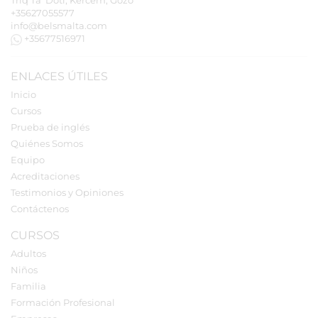
Triq Ta' Doti, Kerċem, Gozo
+35627055577
info@belsmalta.com
+35677516971
ENLACES ÚTILES
Inicio
Cursos
Prueba de inglés
Quiénes Somos
Equipo
Acreditaciones
Testimonios y Opiniones
Contáctenos
CURSOS
Adultos
Niños
Familia
Formación Profesional