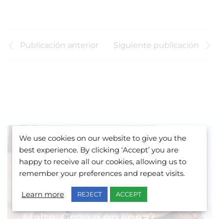
Publicación anterior
Siguiente publicación
We use cookies on our website to give you the
best experience. By clicking ‘Accept’ you are
happy to receive all our cookies, allowing us to
remember your preferences and repeat visits.
¿Te gustaría saber más sobre
Learn more
REJECT
ACCEPT
el aprendizaje de inglés en
Malta, Gozo o en línea?