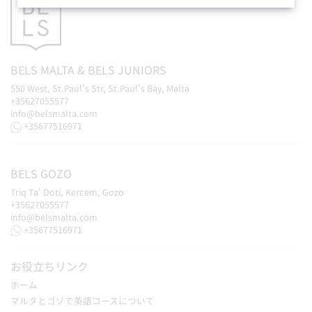
BELS
MALTA
&
BELS
JUNIORS
550 West, St.Paul's Str, St.Paul's Bay, Malta
+35627055577
info@belsmalta.com
+35677516971
BELS
GOZO
Triq Ta' Doti, Kerċem, Gozo
+35627055577
info@belsmalta.com
+35677516971
お役立ちリンク
ホーム
マルタとゴゾで英語コースについて