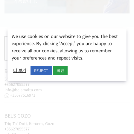
가능합니다.
We use cookies on our website to give you the best
experience. By clicking ‘Accept’ you are happy to
receive all our cookies, allowing us to remember
your preferences and repeat visits.
더 보기
BELS
MALTA
&
BELS
JUNIORS
REJECT
확인
550 West, St.Paul's Str, St.Paul's Bay, Malta
+35627055577
info@belsmalta.com
+35677516971
BELS
GOZO
Triq Ta' Doti, Kerċem, Gozo
+35627055577