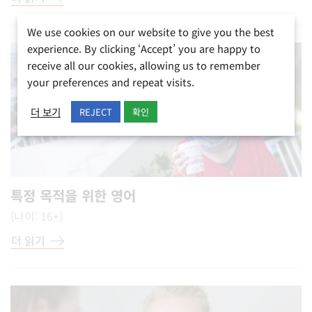
We use cookies on our website to give you the best
experience. By clicking ‘Accept’ you are happy to
receive all our cookies, allowing us to remember
your preferences and repeat visits.
더 보기
REJECT
확인
특정 목적을 위한 영어
(나이: 16+)
더 읽기