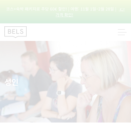
코스+숙박 패키지로 주당 60€ 할인! | 여행: 11월 1일–2월 28일 |
👉
가격 확인!
성인