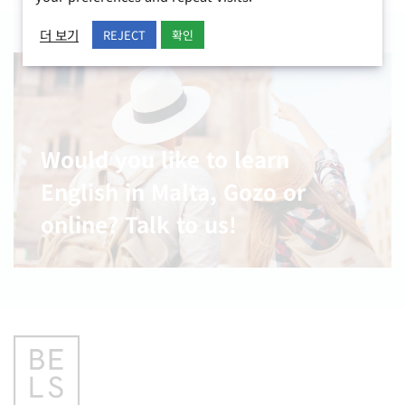
더 보기
REJECT
확인
Would you like to learn
English in Malta, Gozo or
online? Talk to us!