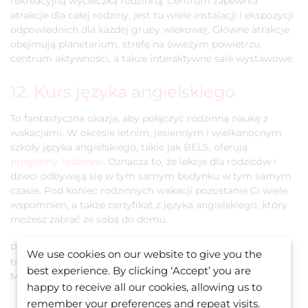
rekreacyjną wycieczką rodzinną. Centrum zapewnia
atrakcje dla całej rodziny, jest tu wiele instalacji i ekspozycji
odpowiednich dla każdej grupy wiekowej. Główne atrakcje
obejmują planetarium, strefę na świeżym powietrzu,
centrum aktywności, a także interaktywne sale wystawowe.
12. Kurs języka angielskiego
To fantastyczna okazja, aby połączyć rodzinną naukę z
wakacjami. W okresie letnim, jesiennym i wielkanocnym
szkoły języka angielskiego, takie jak BELS, oferują
programy rodzinne
. Oznacza to, że lekcje dla rodziców i
dzieci odbywają się w tym samym budynku w tym samym
czasie. Pod koniec rodzinnych wakacji pozostanie Ci wiele
wspomnień, a także certyfikat z języka angielskiego, który
możesz zabrać ze sobą do domu.
Pomożemy Ci zorganizować Twój kurs, zakwaterowanie i
We use cookies on our website to give you the
transfer z lotniska, a także zaplanować różne atrakcje na
best experience. By clicking ‘Accept’ you are
Malcie w oparciu o Twój budżet.
happy to receive all our cookies, allowing us to
remember your preferences and repeat visits.
WYŚLIJ DO NAS E-MAIL