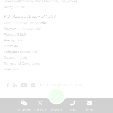
Spersonalizowany Pakiet Podróży Językowej
Kursy Online
POTRZEBUJESZ POMOCY?
Często Zadawane Pytania
Rozrywka i Aktywności
Praca w BELS
Pracuj i ucz
Broszura
Polityka Prywatności
Zrzeczenie się
Terms and Conditions
Sitemap
BELS Copyright © 2019-2026
GET QUOTE
MESSAGE
ENQUIRE
CALL
EMAIL