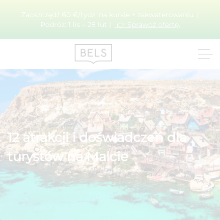
Zaoszczędź 60 €/tydz. na kursie + zakwaterowaniu. |
Podróż: 1 lis – 28 lut |
👉 Sprawdź ofertę.
12 atrakcji i doświadczeń dla
turystów na Malcie