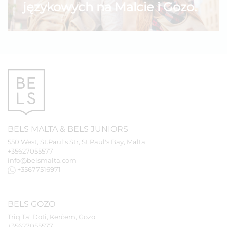
językowych na Malcie i Gozo.
BELS
MALTA
&
BELS
JUNIORS
550 West, St.Paul's Str, St.Paul's Bay, Malta
+35627055577
info@belsmalta.com
+35677516971
BELS
GOZO
Triq Ta' Doti, Kerċem, Gozo
+35627055577