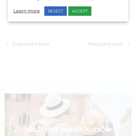
Learn more
REJECT
ACCEPT
Poprzedni post
Następny post
Zobacz nasz wybór kursów