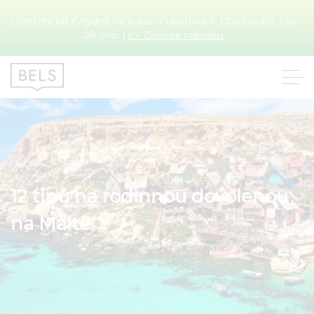
Ušetřete 60 €/týdně na kurzu + ubytování. | Cestování: 1 lis –
28 úno. |
👉 Získejte nabídku.
12 tipů na rodinnou dovolenou
na Maltě