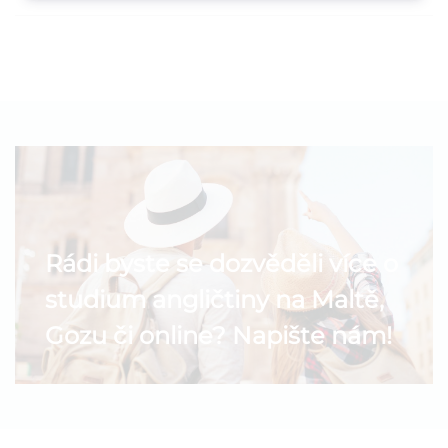
Rádi byste se dozvěděli více o
studium angličtiny na Maltě,
Gozu či online? Napište nám!