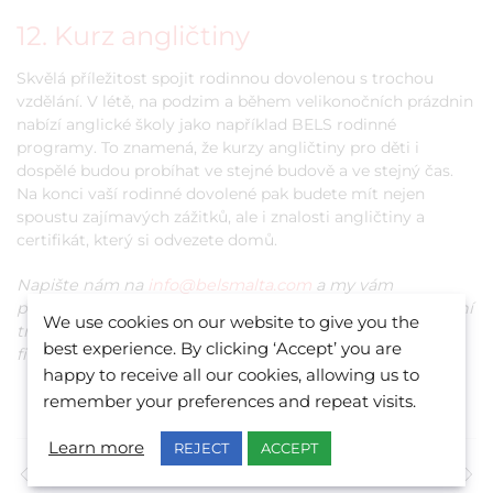
12. Kurz angličtiny
Skvělá příležitost spojit rodinnou dovolenou s trochou
vzdělání. V létě, na podzim a během velikonočních prázdnin
nabízí anglické školy jako například BELS rodinné
programy. To znamená, že kurzy angličtiny pro děti i
dospělé budou probíhat ve stejné budově a ve stejný čas.
Na konci vaší rodinné dovolené pak budete mít nejen
spoustu zajímavých zážitků, ale i znalosti angličtiny a
certifikát, který si odvezete domů.
Napište nám na
info@belsmalta.com
a my vám
pomůžeme vybrat správný kurz, zařídit ubytování, letištní
We use cookies on our website to give you the
transport a také aktivity pro volný čas dle vašich
best experience. By clicking ‘Accept’ you are
finančních možností.
happy to receive all our cookies, allowing us to
remember your preferences and repeat visits.
Learn more
REJECT
ACCEPT
Předchozí příspěvek
Další příspěvek