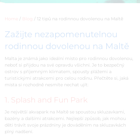
Home
/
Blog
/
12 tipů na rodinnou dovolenou na Maltě
Zažijte nezapomenutelnou
rodinnou dovolenou na Maltě
Malta je známá jako ideální místo pro rodinnou dovolenou,
neboť si přijdou na své opravdu všichni. Je to bezpečný
ostrov s příjemným klimatem, spousty plážemi a
turistickými atrakcemi pro celou rodinu. Přečtěte si, jaká
místa si rozhodně nesmíte nechat ujít:
1. Splash and Fun Park
Je největší akvapark na Maltě se spoustou skluzavkami,
bazény a dalšími atrakcemi. Nejlepší způsob, jak mohou
děti trávit svoje prázdniny je dováděním na skluzavkách
plný nadšení.