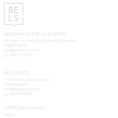
BELS
MALTA
&
BELS
JUNIORS
550 West, St.Paul's Str, St.Paul's Bay, Malta
+35627055577
info@belsmalta.com
+35677516971
BELS
GOZO
Triq Ta' Doti, Kerċem, Gozo
+35627055577
info@belsmalta.com
+35677516971
UŽITEČNÉ ODKAZY
Home