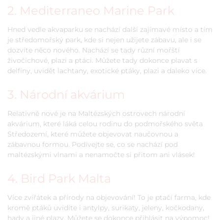
2. Mediterraneo Marine Park
Hned vedle akvaparku se nachází další zajímavé místo a tím
je středomořský park, kde si nejen užijete zábavu, ale i se
dozvíte něco nového. Nachází se tady různí mořští
živočichové, plazi a ptáci. Můžete tady dokonce plavat s
delfíny, uvidět lachtany, exotické ptáky, plazi a daleko více.
3. Národní akvárium
Relativně nové je na Maltézských ostrovech národní
akvárium, které láká celou rodinu do podmořského světa
Středozemí, které můžete objevovat naučovnou a
zábavnou formou. Podívejte se, co se nachází pod
maltézskými vlnami a nenamočte si přitom ani vlásek!
4. Bird Park Malta
Více zvířátek a přírody na objevování! To je ptačí farma, kde
kromě ptáků uvidíte i antylpy, surikaty, jeleny, kočkodany,
hady a jiné plazy. Můžete se dokonce přihlásit na výpomoc!