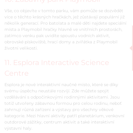
Vše, co objevíte v tomto parku, vám pomůže se dozvědět
více o těchto krásných hračkách, jež zůstávají populární již
několik generací. Pro batolata a malé děti najdete speciální
místa a Playmobil hračky hlavně ve vnitřních prostorách,
zatímco venku pak uvidíte spoustu vodních aktivit,
obrovské pískoviště, hrací domy a zvířátka z Playmobil
životní velikosti.
11. Esplora Interactive Science
Centre
Esplora je nové interaktivní naučné místo, které se díky
svému úspěchu neustále rozvíjí. Zde můžete spojit
vzdělávání s odpočinkovými rodinnými aktivitami. Jsou
totiž utvořeny zábavnou formou pro celou rodinu, neboť
zahrnují různá zařízení a výstavy pro všechny věkové
kategorie. Mezi hlavní aktivity patří planetárium, venkovní
outdorové zážitky, centrum aktivit a také interaktivní
výstavní haly.