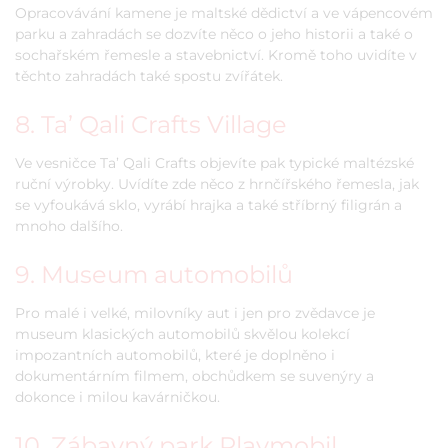
Opracovávání kamene je maltské dědictví a ve vápencovém
parku a zahradách se dozvíte něco o jeho historii a také o
sochařském řemesle a stavebnictví. Kromě toho uvidíte v
těchto zahradách také spostu zvířátek.
8. Ta’ Qali Crafts Village
Ve vesničce Ta’ Qali Crafts objevíte pak typické maltézské
ruční výrobky. Uvídíte zde něco z hrnčířského řemesla, jak
se vyfoukává sklo, vyrábí hrajka a také stříbrný filigrán a
mnoho dalšího.
9. Museum automobilů
Pro malé i velké, milovníky aut i jen pro zvědavce je
museum klasických automobilů skvělou kolekcí
impozantních automobilů, které je doplněno i
dokumentárním filmem, obchůdkem se suvenýry a
dokonce i milou kavárničkou.
10. Zábavný park Playmobil