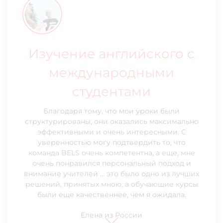
Фанни делится своим
опытом пребывания в
Изучение английского с
Почему я всегда
летней школе на Мальте
международными
возвращаюсь на Мальту и
студентами
в BELS
Наши курсы английского были очень
интерактивны и интересны в сравнении с
Благодаря тому, что мои уроки были
Я очень рекомендую школу английского BELS
учебной программой в моей школе дома.
структурированы, они оказались максимально
на Мальте всем, кто ищет языковую школу.
Иногда во время уроков проводились
эффективными и очень интересными. С
Главные причины моего выбора — это качество
языковые игры, иногда у нас были
уверенностью могу подтвердить то, что
преподавания и учителей, а применяемый
тематические дискуссии, а иногда мы
команда BELS очень компетентна, а еще, мне
гибкий метод делает курсы интересными и
проводили уроки, рассказывая о своей жизни
очень понравился персональный подход и
живыми. Также высокое качество
и сравнивая нашу культуру и образ жизни с
внимание учителей … это было одно из лучших
менеджмента, которое внимательно
людьми из других стран. Я поняла, что личный
решений, принятых мною, а обучающие курсы
прислушивается к потребностям и
аспект сделал курс более интересным, а
были еще качественнее, чем я ожидала.
удовлетворяет мои запросы. И, наконец,
учитель вовремя поправлял нас.