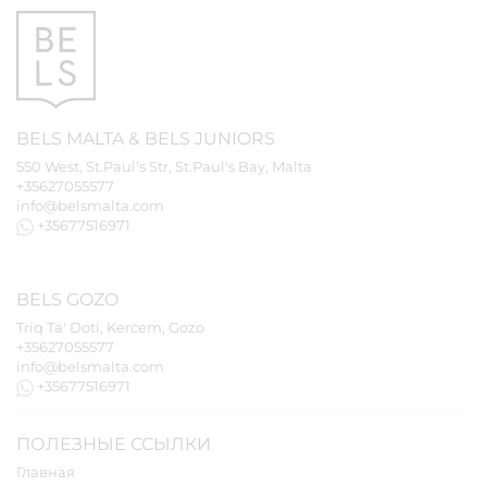
BELS
MALTA
&
BELS
JUNIORS
550 West, St.Paul's Str, St.Paul's Bay, Malta
+35627055577
info@belsmalta.com
+35677516971
BELS
GOZO
Triq Ta' Doti, Kerċem, Gozo
+35627055577
info@belsmalta.com
+35677516971
ПОЛЕЗНЫЕ ССЫЛКИ
Главная