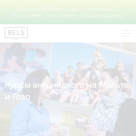
Экономьте 60 €/нед. на курсе + проживании. |
Путешествие: 1 ноя – 28 фев. |
👉 Получить цену.
Курсы английского на Мальте
и Гозо