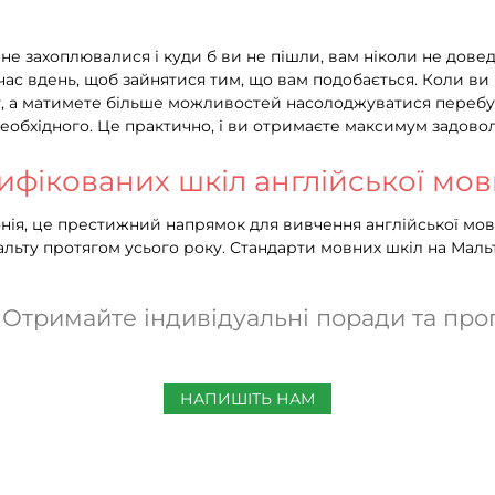
не захоплювалися і куди б ви не пішли, вам ніколи не довед
й час вдень, щоб зайнятися тим, що вам подобається. Коли ви
гу, а матимете більше можливостей насолоджуватися перебу
необхідного. Це практично, і ви отримаєте максимум задовол
ртифікованих шкіл англійської мо
нія, це престижний напрямок для вивчення англійської мови
ьту протягом усього року. Стандарти мовних шкіл на Мальті 
 Отримайте індивідуальні поради та проп
НАПИШІТЬ НАМ