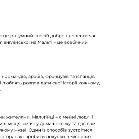
ки це розумний спосіб добре провести час.
я англійської на Мальті – це всебічний
нормандів, арабів, французів та іспанців
люблять розповідати свої історії кожному,
.
и жителями. Мальтійці – сімейні люди, і
иві місця, смачну домашню їжу та дає вам
кому музеї. Один із способів зустрітися і
есторанах і зробити покупки в місцевих