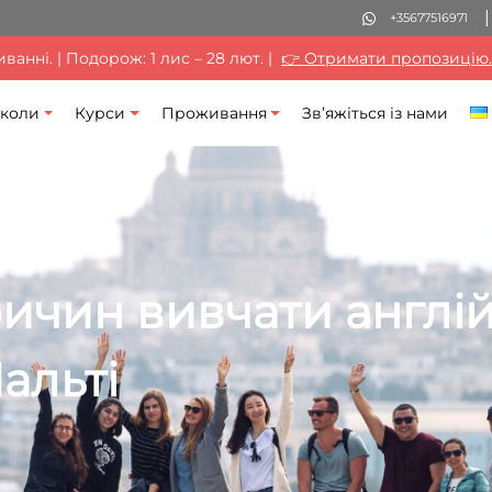
+35677516971
анні. | Подорож: 1 лис – 28 лют. |
👉 Отримати пропозицію.
коли
Курси
Проживання
Зв’яжіться із нами
ричин вивчати англій
альті