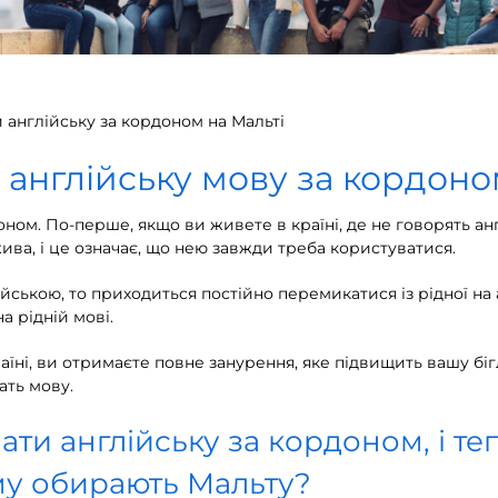
 англійську за кордоном на Мальті
англійську мову за кордон
оном. По-перше, якщо ви живете в країні, де не говорять а
ива, і це означає, що нею завжди треба користуватися.
ійською, то приходиться постійно перемикатися із рідної на
а рідній мові.
їні, ви отримаєте повне занурення, яке підвищить вашу біг
ать мову.
ати англійську за кордоном, і те
му обирають Мальту?