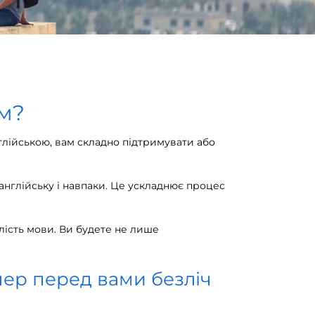
ом?
нглійською, вам складно підтримувати або
 англійську і навпаки. Це ускладнює процес
лість мови. Ви будете не лише
пер перед вами безліч