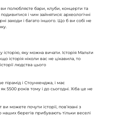
о ви полюбляєте бари, клуби, концерти та
 подивитися і чим зайнятися: археологічні
урні заходи і багато іншого. Що б ви собі не
ку.
у історію, яку можна вичати. Історія Мальти
кщо історія ніколи вас не цікавила, то
 історії людства цього
 пірамід і Стоунхенджа, і має
5500 років тому і до сьогодні. Хіба це не
 ви можете почути історії, пов’язані з
до наших берегів прибувають тільки веселі