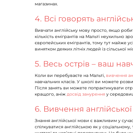
магазинах.
4. Всі говорять англійс
Вивчати англійську мову просто, якщо робит
кількість емігрантів на Мальті неухильно зр
європейських емігрантів, тому тут майже усі
винятком деяких літніх людей із сільської м
5. Весь острів – ваш на
Коли ви перебуваєте на Мальті,
вивчення ан
навчальних класів. У школі ви можете розви
Після занять ви можете попрактикувати отр
кращого, аніж
досвід занурення
у середови
6. Вивчення англійсько
Знання англійської мови є важливим у сучас
спілкуватися англійською як у соціальному, 