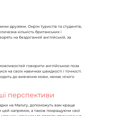
ими друзями. Окрім туристів та студентів,
еличезна кількість британських і
орять на бездоганній англійській, за
 можливостей говорити англійською поза
я на своїх навичках швидкості і точності.
ходить до вивчення мови, немає нічого
аші перспективи
оїздки на Мальту, допоможуть вам краще
ючи цей напрямок, а також покращуючи свої