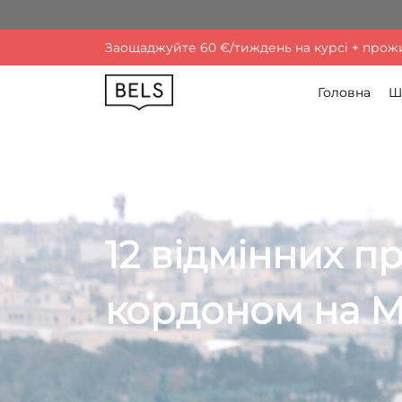
Заощаджуйте 60 €/тиждень на курсі + прожив
Головна
Ш
12 відмінних п
кордоном на М