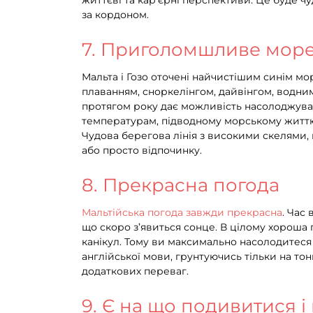
життєві та кар’єрні перспективи. Це буде
за кордоном.
7. Приголомшливе море
Мальта і Гозо оточені найчистішим синім мо
плаванням, сноркелінгом, дайвінгом, водним
протягом року дає можливість насолоджуват
температурам, підводному морському життю,
Чудова берегова лінія з високими скелями
або просто відпочинку.
8. Прекрасна погода
Мальтійська погода завжди прекрасна
. Час
що скоро з’явиться сонце. В цілому хороша 
канікул. Тому ви максимально насолодитеся 
англійської мови, грунтуючись тільки на то
додаткових переваг.
9. Є на що подивитися і 