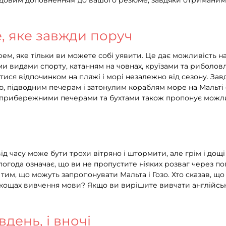
 чудовим доповненням до вашого резюме, завдяки отримани
, яке завжди поруч
рем, яке тільки ви можете собі уявити. Це дає можливість 
и видами спорту, катанням на човнах, круїзами та риболовле
ися відпочинком на пляжі і морі незалежно від сезону. За
 підводним печерам і затонулим кораблям море на Мальті є
, прибережними печерами та бухтами також пропонує можли
 від часу може бути трохи вітряно і штормити, але грім і дощ
погода означає, що ви не пропустите ніяких розваг через по
тим, що можуть запропонувати Мальта і Гозо. Хто сказав, щ
нкощах вивчення мови? Якщо ви вирішите вивчати англійськ
вдень, і вночі