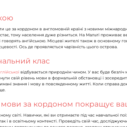
ькою
и це за кордоном в англомовній країні з новими міжнародн
остає, тому населення дуже різниться. На Мальті проживає в
 говорять ангійською. Місцеві жителі також в основному гов
ісцевості. Ось де проявляється чарівність цього острова.
вчальний клас
глійської
відбувається природнім чином. У вас буде безліч
нути свій рівень мови в формальній обстановці і зосередитис
имані знання і мову в повсякденному житті. Коли справа до
ще.
ї мови за кордоном покращує в
ному світі. Навички, які ви отримаєте під час навчальної п
так і в освітньому контексті. Проведіть свій час, досліджу