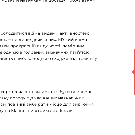
м мовним навичкам та досвіду проживання
насолодитися всіма видами активностей:
ю – це лише деякі з них. М’який клімат
вдяки прекрасній видимості, помірним
 однією з головних визначних пам’яток.
вість глибоководного сходження, трекінгу
і короткочасні, і ви можете бути впевнені,
гану погоду під час ваших навчальних
о ви повинні вибирати місце для вивчення
у на Мальті, ви отримаєте безліч