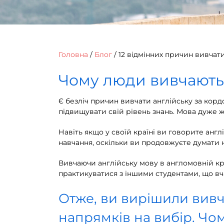
Головна
/
Блог
/
12 відмінних причин вивчати
Чому люди вивчають 
Є безліч причин вивчати англійську за корд
підвищувати свій рівень знань. Мова дуже ж
Навіть якщо у своїй країні ви говорите англ
навчання, оскільки ви продовжуєте думати н
Вивчаючи англійську мову в англомовній кра
практикуватися з іншими студентами, що вч
Отже, ви вирішили вивч
напрямків на вибір. Чо