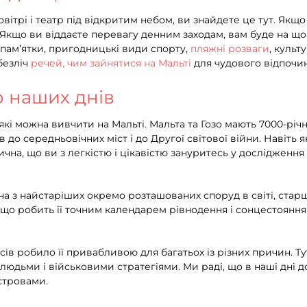
ітрі і театр під відкритим небом, ви знайдете це тут. Якщ
. Якщо ви віддаєте перевагу денним заходам, вам буде на що
і пам’ятки, пригодницькі види спорту,
пляжні розваги
, культ
безліч
речей, чим зайнятися на Мальті
для чудового відпочин
о наших днів
які можна вивчити на Мальті. Мальта та Гозо мають 7000-річн
в до середньовічних міст і до Другої світової війни. Навіть я
ична, що ви з легкістю і цікавістю зануритесь у дослідження
 з найстаріших окремо розташованих споруд в світі, старше
 робить її точним календарем рівнодення і сонцестояння як 
ів робило її привабливою для багатьох із різних причин. Тут
людьми і військовими стратегіями. Ми раді, що в наші дні 
стровами.