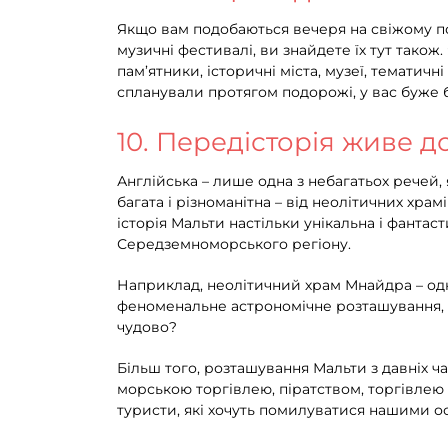
Якщо вам подобаються вечеря на свіжому пов
музичні фестивалі, ви знайдете їх тут також
пам’ятники, історичні міста, музеї, тематичн
спланували протягом подорожі, у вас буже 
10. Передісторія живе д
Англійська – лише одна з небагатьох речей, 
багата і різноманітна – від неолітичних храмі
історія Мальти настільки унікальна і фантаст
Середземноморського регіону.
Наприклад, неолітичний храм Мнайдра – одна
феноменальне астрономічне розташування, що
чудово?
Більш того, розташування Мальти з давніх час
морською торгівлею, піратством, торгівлею 
туристи, які хочуть помилуватися нашими о