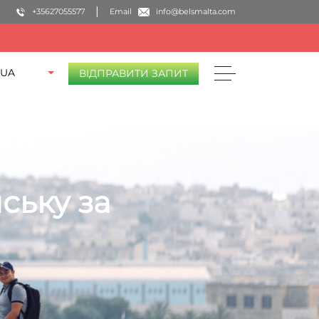
+35627055577
Email
info@belsmalta.com
UA
ВІДПРАВИТИ ЗАПИТ
ську за