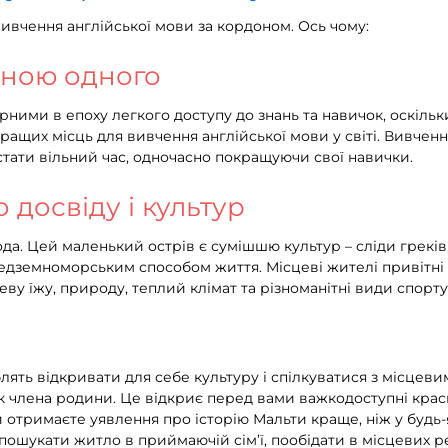
ивчення англійської мови за кордоном. Ось чому:
ціною одного
рними в епоху легкого доступу до знань та навичок, оскіль
кращих місць для вивчення англійської мови у світі. Вивченн
тати вільний час, одночасно покращуючи свої навички.
о досвіду і культур
а. Цей маленький острів є сумішшю культур – сліди греків, 
дземноморським способом життя. Місцеві жителі привітні і 
еву їжу, природу, теплий клімат та різноманітні види спорту
лять відкривати для себе культуру і спілкуватися з місцевим
 як члена родини. Це відкриє перед вами важкодоступні крас
и отримаєте уявлення про історію Мальти краще, ніж у будь-я
пошукати житло в приймаючій сім’ї, пообідати в місцевих р