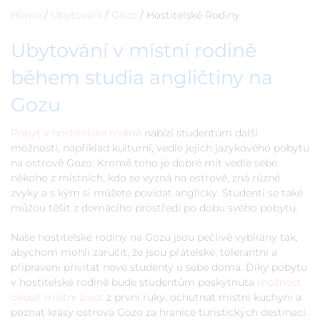
Home
/
Ubytování
/
Gozo
/
Hostitelské Rodiny
Ubytování v místní rodině
během studia angličtiny na
Gozu
Pobyt v hostitelské rodině
nabízí studentům další
možnosti, například kulturní, vedle jejich jazykového pobytu
na ostrově Gozo. Kromě toho je dobré mít vedle sebe
někoho z místních, kdo se vyzná na ostrově, zná různé
zvyky a s kým si můžete povídat anglicky. Studenti se také
můžou těšit z domácího prostředí po dobu svého pobytu.
Naše hostitelské rodiny na Gozu jsou pečlivě vybírány tak,
abychom mohli zaručit, že jsou přátelské, tolerantní a
připraveni přivítat nové studenty u sebe doma. Díky pobytu
v hostitelské rodině bude studentům poskytnuta
možnost
okusit místní život
z první ruky, ochutnat místní kuchyni a
poznat krásy ostrova Gozo za hranice turistických destinací.