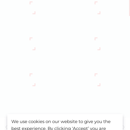
We use cookies on our website to give you the
Předchozí ubytování
Další ubytování
best experience. By clicking ‘Accept’ you are