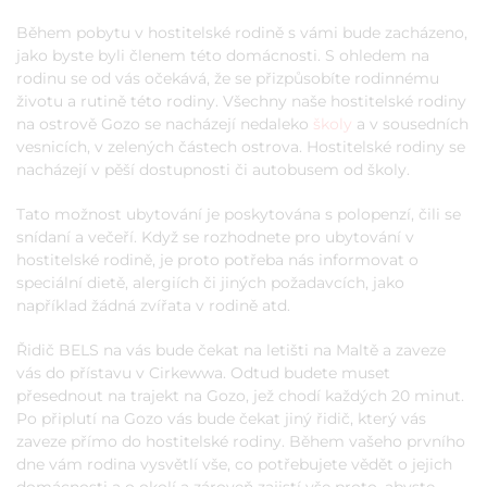
Během pobytu v hostitelské rodině s vámi bude zacházeno,
jako byste byli členem této domácnosti. S ohledem na
rodinu se od vás očekává, že se přizpůsobíte rodinnému
životu a rutině této rodiny. Všechny naše hostitelské rodiny
na ostrově Gozo se nacházejí nedaleko
školy
a v sousedních
vesnicích, v zelených částech ostrova. Hostitelské rodiny se
nacházejí v pěší dostupnosti či autobusem od školy.
Tato možnost ubytování je poskytována s polopenzí, čili se
snídaní a večeří. Když se rozhodnete pro ubytování v
hostitelské rodině, je proto potřeba nás informovat o
speciální dietě, alergiích či jiných požadavcích, jako
například žádná zvířata v rodině atd.
Řidič BELS na vás bude čekat na letišti na Maltě a zaveze
vás do přístavu v Cirkewwa. Odtud budete muset
přesednout na trajekt na Gozo, jež chodí každých 20 minut.
Po připlutí na Gozo vás bude čekat jiný řidič, který vás
zaveze přímo do hostitelské rodiny. Během vašeho prvního
dne vám rodina vysvětlí vše, co potřebujete vědět o jejich