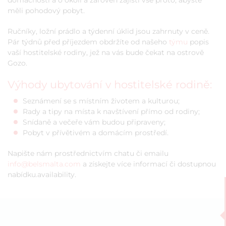
domácnosti a o okolí a zároveň zajistí vše proto, abyste
měli pohodový pobyt.
Ručníky, ložní prádlo a týdenní úklid jsou zahrnuty v ceně.
Pár týdnů před příjezdem obdržíte od našeho
týmu
popis
vaší hostitelské rodiny, jež na vás bude čekat na ostrově
Gozo.
Výhody ubytování v hostitelské rodině:
Seznámení se s místním životem a kulturou;
Rady a tipy na místa k navštívení přímo od rodiny;
Snídaně a večeře vám budou připraveny;
Pobyt v přívětivém a domácím prostředí.
Napište nám prostřednictvím chatu či emailu
info@belsmalta.com
a získejte více informací či dostupnou
nabídku.availability.