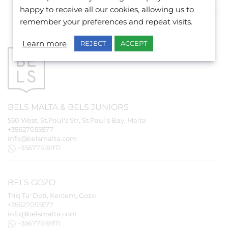
happy to receive all our cookies, allowing us to
remember your preferences and repeat visits.
Learn more
REJECT
ACCEPT
BELS
MALTA
&
BELS
JUNIORS
550 West, St.Paul's Str, St.Paul's Bay, Malta
+35627055577
info@belsmalta.com
+35677516971
BELS
GOZO
Triq Ta' Doti, Kerċem, Gozo
+35627055577
info@belsmalta.com
+35677516971