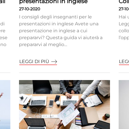
li
presentazioni in inglese
Col
27-10-2020
27-1
I consigli degli insegnanti per le
Hai 
 di
presentazioni in inglese Avete una
Legg
ere
presentazione in inglese a cui
coll
lese
prepararvi? Questa guida vi aiuterà a
l’op
nno
prepararvi al meglio…
LEGGI DI PIÙ
LEGG