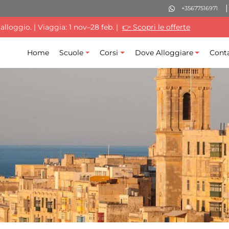
+35677516971
lloggio. | Viaggia: 1 nov–28 feb. |
👉 Scopri le offerte
Home
Scuole
Corsi
Dove Alloggiare
Conta