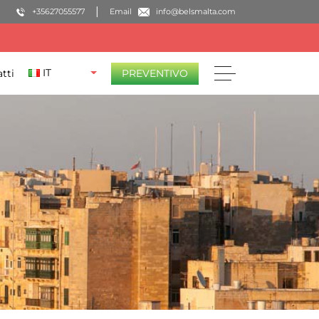
+35627055577
Email
info@belsmalta.com
IT
tti
PREVENTIVO