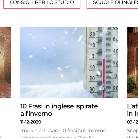
CONSIGLI PER LO STUDIO
SCUOLE DI INGLE
10 Frasi in inglese ispirate
L’a
all’inverno
in 
11-12-2020
09-1
Impara ad usare 10 frasi sull’inverno
Scop
o
quando parli in inglese Con le
del 