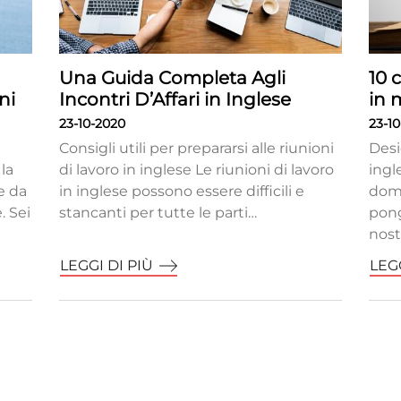
Una Guida Completa Agli
10 
ni
Incontri D’Affari in Inglese
in 
23-10-2020
23-1
Consigli utili per prepararsi alle riunioni
Desi
la
di lavoro in inglese Le riunioni di lavoro
ingl
e da
in inglese possono essere difficili e
doma
. Sei
stancanti per tutte le parti…
pong
nost
LEGGI DI PIÙ
LEGG