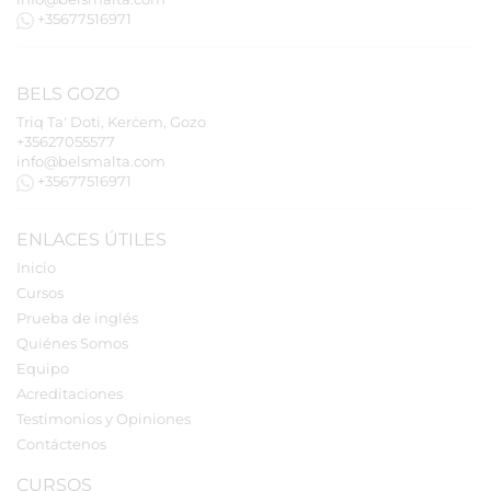
+35677516971
BELS
GOZO
Triq Ta' Doti, Kerċem, Gozo
+35627055577
info@belsmalta.com
+35677516971
ENLACES ÚTILES
Inicio
Cursos
Prueba de inglés
Quiénes Somos
Equipo
Acreditaciones
Testimonios y Opiniones
Contáctenos
CURSOS