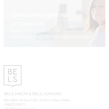
¡Descubre nuestras
propuestas!
Elige entre residencias de estudiantes,
familias de acogida o alojamiento privado.
BELS
MALTA
&
BELS
JUNIORS
550 West, St.Paul's Str, St.Paul's Bay, Malta
+35627055577
info@belsmalta.com