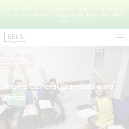
Ahorra 60 €/semana en paquetes de curso + alojamiento. |
Viaja: 1 nov – 28 feb. |
👉 Descubra las ofertas
para saber
más.
Inglés General Standard para
niños