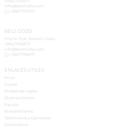
+35627055577
info@belsmalta.com
+35677516971
BELS
GOZO
Triq Ta' Doti, Kerċem, Gozo
+35627055577
info@belsmalta.com
+35677516971
ENLACES ÚTILES
Inicio
Cursos
Prueba de inglés
Quiénes Somos
Equipo
Acreditaciones
Testimonios y Opiniones
Contáctenos