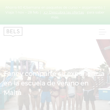
Ahorra 60 €/semana en paquetes de curso + alojamiento. |
Viaja: 1 nov – 28 feb. |
👉 Descubra las ofertas
para saber
más.
Fanny comparte su experiencia
en la escuela de verano en
Malta