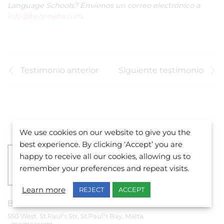
Language Schools? Envíenos un correo electrónico a
info@belsmalta.com
.
Testimonio anterior
Siguiente testimonio
We use cookies on our website to give you the
best experience. By clicking ‘Accept’ you are
happy to receive all our cookies, allowing us to
remember your preferences and repeat visits.
Learn more
REJECT
ACCEPT
BELS
MALTA
&
BELS
JUNIORS
550 West, St.Paul's Str, St.Paul's Bay, Malta