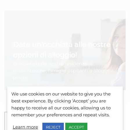
Date un'occhiata alle nostre
opzioni di alloggio!
Scegliete tra le nostre residenze
studentesche, famiglie ospitanti o alloggi
privati.
We use cookies on our website to give you the
best experience. By clicking ‘Accept’ you are
happy to receive all our cookies, allowing us to
remember your preferences and repeat visits.
Learn more
REJECT
ACCEPT