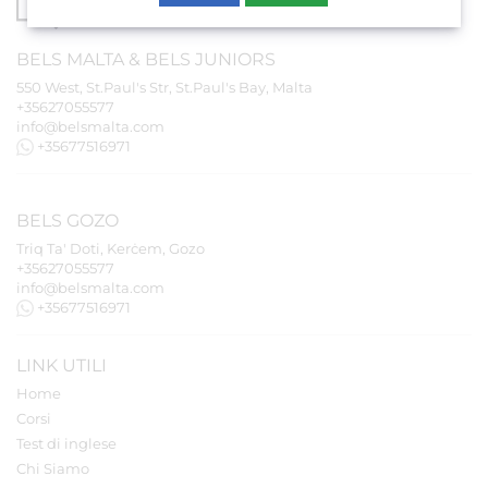
BELS
MALTA
&
BELS
JUNIORS
550 West, St.Paul's Str, St.Paul's Bay, Malta
+35627055577
info@belsmalta.com
+35677516971
BELS
GOZO
Triq Ta' Doti, Kerċem, Gozo
+35627055577
info@belsmalta.com
+35677516971
LINK UTILI
Home
Corsi
Test di inglese
Chi Siamo