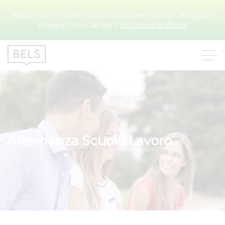
Risparmia 60 €/settimana su pacchetti corso + alloggio. |
Viaggia: 1 nov–28 feb. |
👉 Scopri le offerte
Alternanza Scuola Lavoro