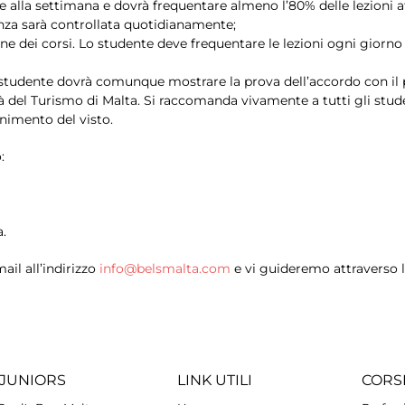
e alla settimana e dovrà frequentare almeno l’80% delle lezioni aff
enza sarà controllata quotidianamente;
ne dei corsi. Lo studente deve frequentare le lezioni ogni giorno
studente dovrà comunque mostrare la prova dell’accordo con il pr
à del Turismo di Malta. Si raccomanda vivamente a tutti gli stude
enimento del visto.
:
.
ail all’indirizzo
info@belsmalta.com
e vi guideremo attraverso l
JUNIORS
LINK UTILI
CORS