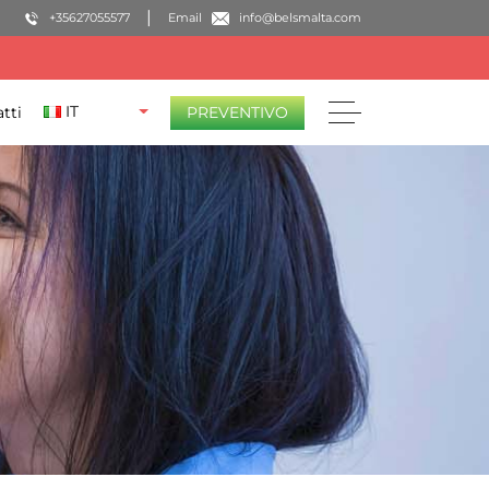
+35627055577
Email
info@belsmalta.com
IT
tti
PREVENTIVO