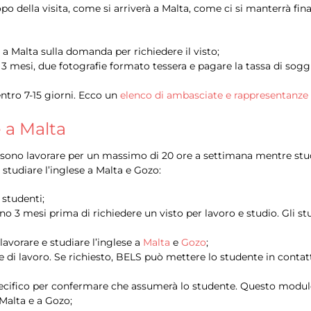
copo della visita, come si arriverà a Malta, come ci si manterrà fi
ta a Malta sulla domanda per richiedere il visto;
3 mesi, due fotografie formato tessera e pagare la tassa di sogg
tro 7-15 giorni. Ecco un
elenco di ambasciate e rappresentanze
e a Malta
possono lavorare per un massimo di 20 ore a settimana mentre stud
 studiare l’inglese a Malta e Gozo:
 studenti;
o 3 mesi prima di richiedere un visto per lavoro e studio. Gli st
lavorare e studiare l’inglese a
Malta
e
Gozo
;
 di lavoro. Se richiesto, BELS può mettere lo studente in contat
ecifico per confermare che assumerà lo studente. Questo modulo s
 Malta e a Gozo;