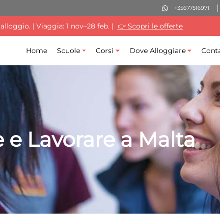
+35677516971
lloggio. | Viaggia: 1 nov–28 feb. |
👉 Scopri le offerte
Home
Scuole
Corsi
Dove Alloggiare
Conta
e e Lavorare a Malta