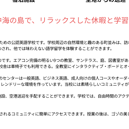
中海の島で、リラックスした休暇と学習
のための公認英語学校です。学校周辺の自然環境と趣のある町並みは、
わされ、他では味わえない語学留学を体験することができます。
のです。エアコン完備の明るい9つの教室、サンテラス、庭、図書室があ
で、校舎は車椅子でも利用できる。全教室にインタラクティブ・ボードと
このセンターは一般英語、ビジネス英語、成人向けの個人コースやオーダ
フレンドリーな環境を作っています。当校には素晴らしいコミュニティが
施設、空港送迎を手配することができます。学校では、自由時間のアク
迎されるコミュニティに簡単にアクセスできます。授業の後は、ゴゾの