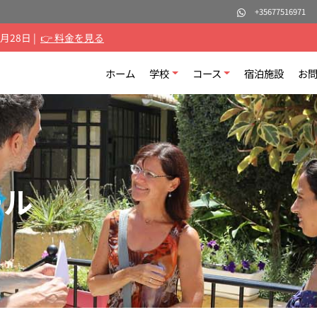
+35677516971
月28日 |
👉 料金を見る
ホーム
学校
コース
宿泊施設
お
ール