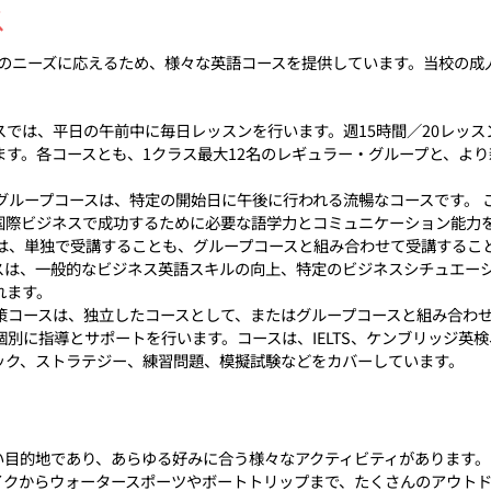
ス
者のニーズに応えるため、様々な英語コースを提供しています。当校の
では、平日の午前中に毎日レッスンを行います。週15時間／20レッスン
す。各コースとも、1クラス最大12名のレギュラー・グループと、よ
グループコースは、特定の開始日に午後に行われる流暢なコースです。
国際ビジネスで成功するために必要な語学力とコミュニケーション能力
スは、単独で受講することも、グループコースと組み合わせて受講するこ
スは、一般的なビジネス英語スキルの向上、特定のビジネスシチュエー
れます。
対策コースは、独立したコースとして、またはグループコースと組み合わ
別に指導とサポートを行います。コースは、IELTS、ケンブリッジ英検
ック、ストラテジー、練習問題、模擬試験などをカバーしています。
い目的地であり、あらゆる好みに合う様々なアクティビティがあります。
イクからウォータースポーツやボートトリップまで、たくさんのアウトド