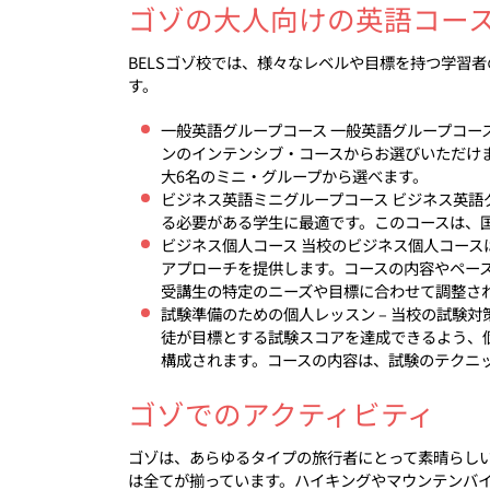
ゴゾの大人向けの英語コー
BELSゴゾ校では、様々なレベルや目標を持つ学習
す。
一般英語グループコース 一般英語グループコース
ンのインテンシブ・コースからお選びいただけま
大6名のミニ・グループから選べます。
ビジネス英語ミニグループコース ビジネス英語
る必要がある学生に最適です。このコースは、
ビジネス個人コース 当校のビジネス個人コー
アプローチを提供します。コースの内容やペー
受講生の特定のニーズや目標に合わせて調整さ
試験準備のための個人レッスン – 当校の試験
徒が目標とする試験スコアを達成できるよう、個
構成されます。コースの内容は、試験のテクニ
ゴゾでのアクティビティ
ゴゾは、あらゆるタイプの旅行者にとって素晴らし
は全てが揃っています。ハイキングやマウンテンバ