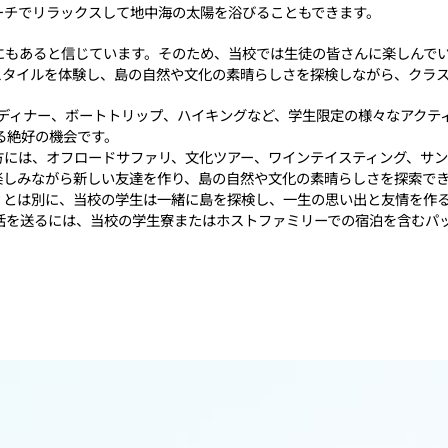
ーチでリラックスして地中海の太陽を浴びることもできます。
にもあると信じています。そのため、当校では生徒の皆さんに楽しんで
スタイルを体験し、島の自然や文化の素晴らしさを探検しながら、クラ
ルカムディナー、ボートトリップ、ハイキングなど、学生限定の様々なアク
る絶好の機会です。
の方には、オフロードサファリ、文化ツアー、ワインテイスティング、サ
楽しみながら新しい友達を作り、島の自然や文化の素晴らしさを探索で
ティとは別に、当校の学生は一緒に島を探検し、一生の思い出と友情を作
活を送るには、当校の学生寮またはホストファミリーでの宿泊を含むパ