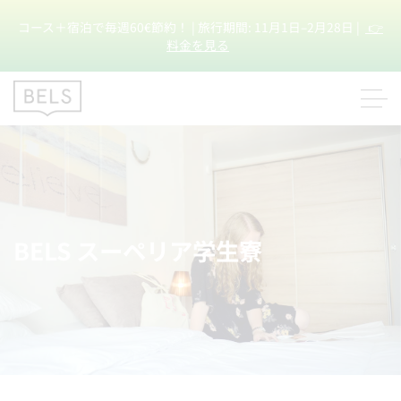
コース＋宿泊で毎週60€節約！ | 旅行期間: 11月1日–2月28日 |
👉
料金を見る
BELS スーペリア学生寮