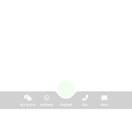
Previous
Next
GET QUOTE
MESSAGE
ENQUIRE
CALL
EMAIL