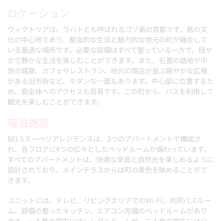
ロケーション
ヴィクトリアは、ラバトとも呼ばれるゴゾ島の首都です。島の文
化の中心地であり、都会的な生活と魅力的な地元の町が融合して
いる最適な場所です。必要な設備はすべて整っている一方で、穏や
かで静かな生活を楽しむことができます。また、石畳の路地や中
世の城塞、カフェやレストラン、地元の商店が並ぶ賑やかな広場
がある旧市街など、モダンな一面もあります。中心部に位置するた
め、島全体へのアクセスも容易です。この町から、バスを利用して
観光を楽しむことができます。
宿泊施設
BELSスーペリアレジデンスは、3つのアパートメントで構成さ
れ、各フロアに4つの広々としたベッドルームが備わっています。
すべてのアパートメントは、快適な家具と自然光を楽しめるように
設計されており、メインテラスからは町の景色を眺めることがで
きます。
ユニットには、テレビ、リビングエリアでのWi-Fi、共同バスルー
ム、設備の整ったキッチン、エアコン完備のベッドルームがあり
ます。一人旅の学生にはシングルルームが、二人旅の学生にはツ