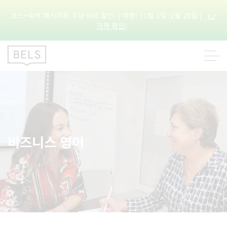
코스+숙박 패키지로 주당 60€ 할인! | 여행: 11월 1일–2월 28일 |
👉
가격 확인!
비즈니스 영어