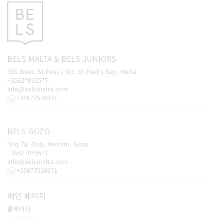
BELS
MALTA
&
BELS
JUNIORS
550 West, St.Paul's Str, St.Paul's Bay, Malta
+35627055577
info@belsmalta.com
+35677516971
BELS
GOZO
Triq Ta' Doti, Kerċem, Gozo
+35627055577
info@belsmalta.com
+35677516971
메인 페이지
홈페이지