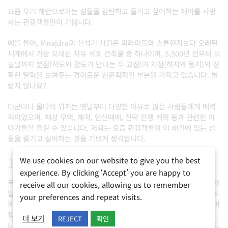
요즘 우리 해안으로가는 섬들을 감탄하고 즐기고 싶어하는 재미를 사랑
하는 관광객들만이 기쁩니다.
예를 들어, Mnajdra의 신석기 사원은 피라미드와 스톤헨지보다 오래된
세계에서 가장 오래된 자유 석조 건축물 중 하나이며, 5,500년 전부터 오
늘날까지 분점(적도와 황도가 만나는 두 교점)과 지점(하지와 동지)의 정
확한 달력을 보여주는 경이로운 천문학적인 부분을 가지고 있습니다. 놀
랍지 않나요?
더군다나 몰타의 위치는 옛날부터 다양한 이유로 많은 사람들에게 매력
적이었으며, 해상 무역, 해적, 인신매매, 전략 전쟁 계획 등과 관련된 이
야기들을 즐길 수 있습니다. 저희는 요즘 관광객들이 이 해안에 있는 섬
들을 즐기고 싶어하는 것을 기쁘게 생각합니다.
11. 거리가 짧습니다.
We use cookies on our website to give you the best
experience. By clicking ‘Accept’ you are happy to
무엇을 선택하든, 어떤 활동을 하고 싶든, 어디를 가고 싶든 간에, 거리가
receive all our cookies, allowing us to remember
멀지 않습니다. 아침에 수업에 참여하고, 원하는 것을 즐길 수 있는 하루
your preferences and repeat visits.
의 시간이 제한되어 있다면 꽤 유용합니다. 몰타에서 영어를 공부하면 여
행하며 이동하는 시간이 줄어들고, 더 많은 즐거운 시간을 보낼 수 있습
더 보기
REJECT
확인
니다. 또한 하루에도 몇 번씩 숙소를 쉽게 오갈 수 있습니다. 실용적이고,