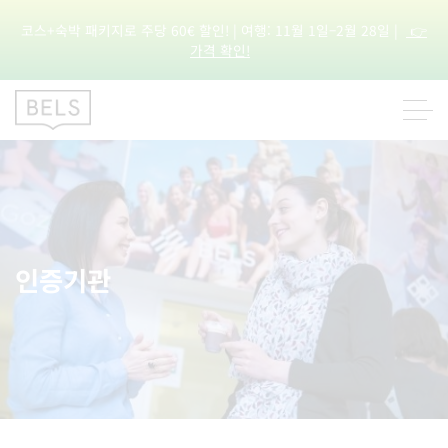
코스+숙박 패키지로 주당 60€ 할인! | 여행: 11월 1일–2월 28일 |
👉
가격 확인!
인증기관