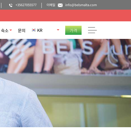
+35627055577
이메일
info@belsmalta.com
KR
숙소
문의
가격