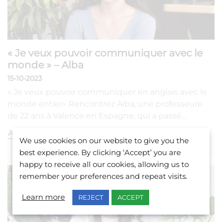
« Je veux pouvoir communiquer avec le
monde » – Alba
15-10-2023
« Je veux pouvoir communiquer en anglais avec le
monde entier» Rencontrez Alba, une professeure
de 22 ans à Valence en Espagne, qui a passé…
AFFICHER PLUS
We use cookies on our website to give you the
best experience. By clicking ‘Accept’ you are
happy to receive all our cookies, allowing us to
remember your preferences and repeat visits.
Learn more
REJECT
ACCEPT