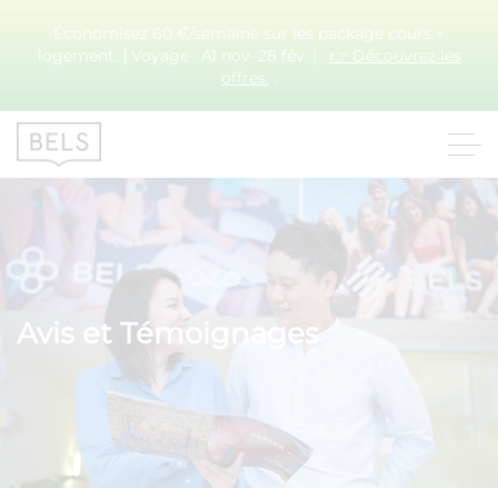
Économisez 60 €/semaine sur les package cours +
logement. | Voyage : A1 nov–28 fév. | .
👉 Découvrez les
offres.
.
Avis et Témoignages