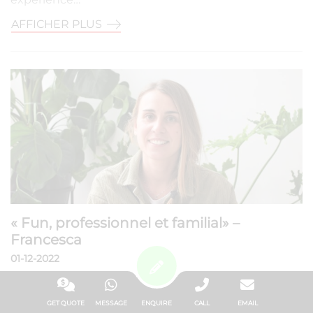
AFFICHER PLUS
« Fun, professionnel et familial» –
Francesca
01-12-2022
Élargir les possibilités en améliorant son anglais
professionnel Rencontrez Francesca, une
GET QUOTE
MESSAGE
ENQUIRE
CALL
EMAIL
instructrice de plongée italienne qui nous a rejoint