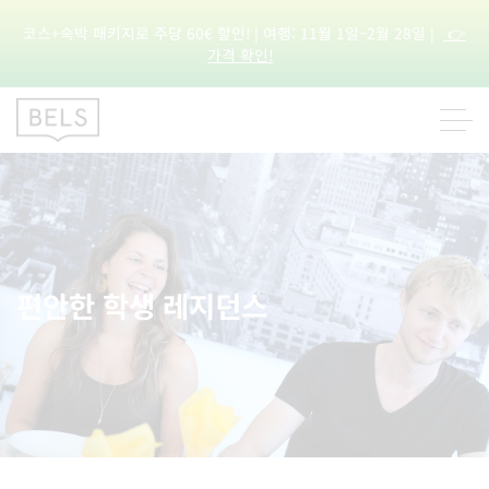
코스+숙박 패키지로 주당 60€ 할인! | 여행: 11월 1일–2월 28일 |
👉
가격 확인!
편안한 학생 레지던스