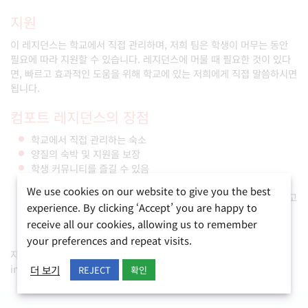
지원
이 레지던스는 학교에서 직접 관리하며, 저희 팀은 학생이 머무는 동안
필요에 따라 지원할 수 있습니다. 레지던스에 머물 때 필요한 것이 있다
면, 빠르고 효과적인 도움을 위해 학교에 있는 저희에게 직접 말씀하시면
됩니다.
컴포트 레지던스의 장점
학교에서 직접 관리하는 숙소
양질의 숙박 및 지원을 보장
학생 커뮤니티를 즐길 수 있음
국제 친구 사귀기 및 수업 후 영어 연습 기회
We use cookies on our website to give you the best
단기나 장기 체류를 위해 필요한 모든 편의 시설이 있는 현대적이고
experience. By clicking ‘Accept’ you are happy to
저렴한 레지던스
receive all our cookies, allowing us to remember
학교와 가까운 주요 장소, 오락 시설 및 편의 시설
your preferences and repeat visits.
자세한 내용이나 이용 가능 여부를 확인하려면 채팅으로 문의하거나
info@belsmalta.com
으로 이메일을 보내 주세요.
더 보기
REJECT
확인