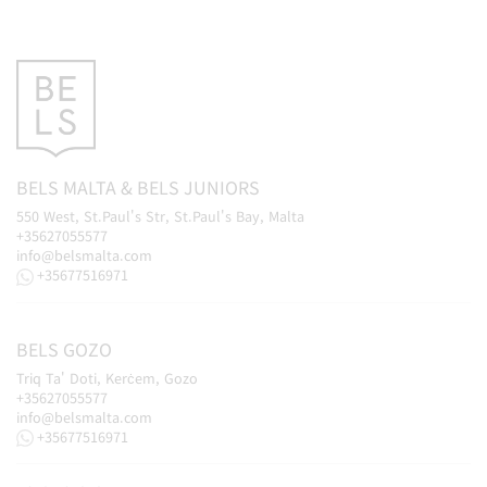
BELS
MALTA
&
BELS
JUNIORS
550 West, St.Paul's Str, St.Paul's Bay, Malta
+35627055577
info@belsmalta.com
+35677516971
BELS
GOZO
Triq Ta' Doti, Kerċem, Gozo
+35627055577
info@belsmalta.com
+35677516971