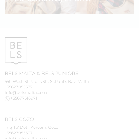
BELS
MALTA
&
BELS
JUNIORS
550 West, St.Paul's Str, St.Paul's Bay, Malta
+35627055577
info@belsmalta.com
+35677516971
BELS
GOZO
Triq Ta' Doti, Kerċem, Gozo
+35627055577
info@belsmalta.com