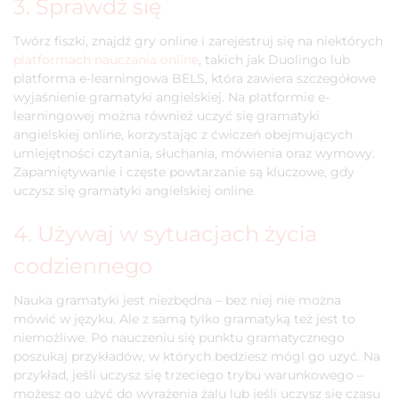
3. Sprawdź się
Twórz fiszki, znajdź gry online i zarejestruj się na niektórych
platformach nauczania online
, takich jak Duolingo lub
platforma e-learningowa BELS, która zawiera szczegółowe
wyjaśnienie gramatyki angielskiej. Na platformie e-
learningowej można również uczyć się gramatyki
angielskiej online, korzystając z ćwiczeń obejmujących
umiejętności czytania, słuchania, mówienia oraz wymowy.
Zapamiętywanie i częste powtarzanie są kluczowe, gdy
uczysz się gramatyki angielskiej online.
4. Używaj w sytuacjach życia
codziennego
Nauka gramatyki jest niezbędna – bez niej nie można
mówić w języku. Ale z samą tylko gramatyką też jest to
niemożliwe. Po nauczeniu się punktu gramatycznego
poszukaj przykładów, w których bedziesz mógl go uzyć. Na
przykład, jeśli uczysz się trzeciego trybu warunkowego –
możesz go użyć do wyrażenia żalu lub jeśli uczysz się czasu