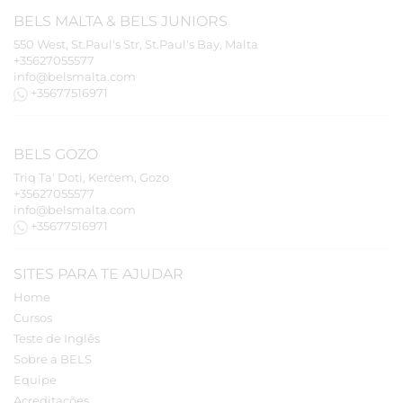
BELS
MALTA
&
BELS
JUNIORS
550 West, St.Paul's Str, St.Paul's Bay, Malta
+35627055577
info@belsmalta.com
+35677516971
BELS
GOZO
Triq Ta' Doti, Kerċem, Gozo
+35627055577
info@belsmalta.com
+35677516971
SITES PARA TE AJUDAR
Home
Cursos
Teste de Inglês
Sobre a BELS
Equipe
Acreditações