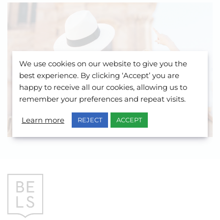
Gostaria de saber mais sobre
We use cookies on our website to give you the
como estudar inglês em
best experience. By clicking ‘Accept’ you are
happy to receive all our cookies, allowing us to
Malta, Gozo e online? Fale
remember your preferences and repeat visits.
conosco!
Learn more
REJECT
ACCEPT