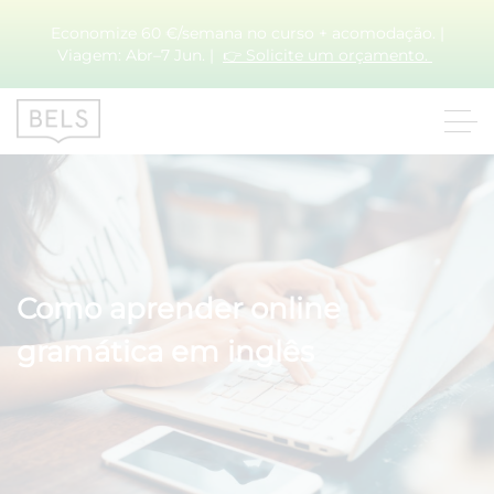
Economize 60 €/semana no curso + acomodação. |
Viagem: Abr–7 Jun. |
👉 Solicite um orçamento.
Como aprender online
gramática em inglês