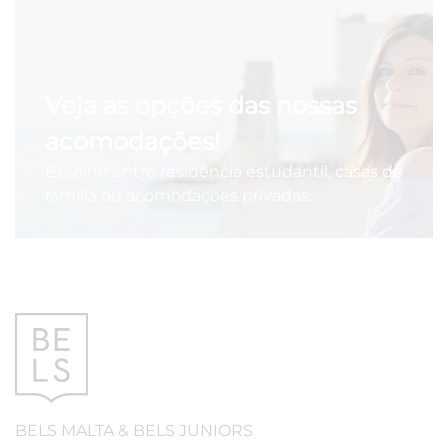
Veja as opções das nossas
acomodações!
Escolhe entre residência estudantil, casas de
família ou acomodações privadas.
BELS
MALTA
&
BELS
JUNIORS