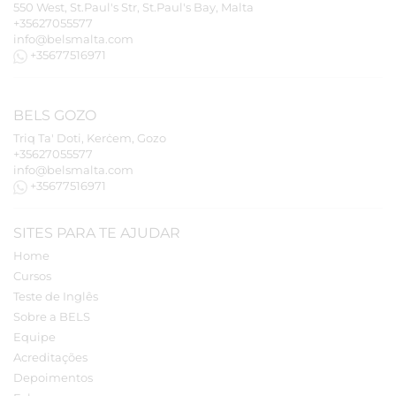
550 West, St.Paul's Str, St.Paul's Bay, Malta
+35627055577
info@belsmalta.com
+35677516971
BELS
GOZO
Triq Ta' Doti, Kerċem, Gozo
+35627055577
info@belsmalta.com
+35677516971
SITES PARA TE AJUDAR
Home
Cursos
Teste de Inglês
Sobre a BELS
Equipe
Acreditações
Depoimentos