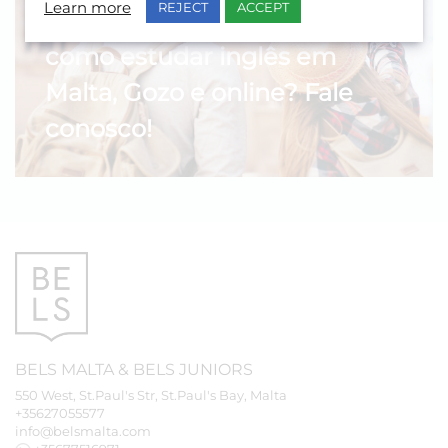
Learn more
REJECT
ACCEPT
Gostaria de saber mais sobre
como estudar inglês em
Malta, Gozo e online? Fale
conosco!
BELS
MALTA
&
BELS
JUNIORS
550 West, St.Paul's Str, St.Paul's Bay, Malta
+35627055577
info@belsmalta.com