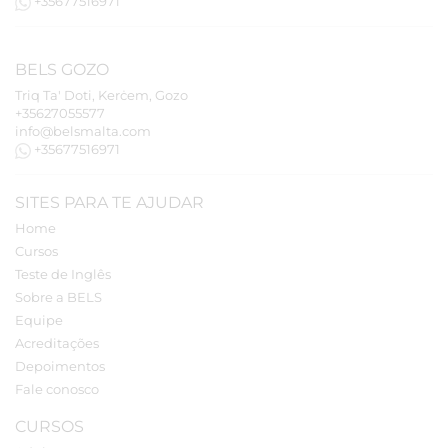
+35677516971
BELS
GOZO
Triq Ta' Doti, Kerċem, Gozo
+35627055577
info@belsmalta.com
+35677516971
SITES PARA TE AJUDAR
Home
Cursos
Teste de Inglês
Sobre a BELS
Equipe
Acreditações
Depoimentos
Fale conosco
CURSOS