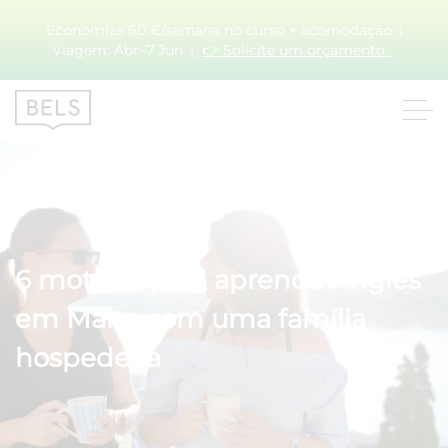
Economize 60 €/semana no curso + acomodação. |
Viagem: Abr–7 Jun. |
👉 Solicite um orçamento.
6 motivos para aprender inglês
em Malta com uma família
hospedeira