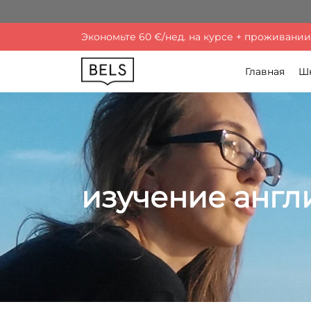
Экономьте 60 €/нед. на курсе + проживании. 
Главная
Ш
изучение англ