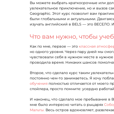
Вы можете выбрать краткосрочные или дол
увлекательное приключение, но и вызов сам
Geographic. Этот курс позволит вам практи
были глобальными и актуальными. Двигаясь
изучать английский в BELS — это ВЕСЕЛО. 
Что вам нужно, чтобы уче
Как по мне, первое — это
классная атмосфер
но одного уровня. Через пару дней мы смог
чувствовали себя в нужном месте в нужное 
проводила время. Никаких шансов помолча
Второе, что сделало курс таким увлекател
постоянно чем-то занимаетесь. Я хочу поб
обучения
полностью отличается от моего пр
спойлера, просто помните: усердно работай
И наконец, что сделало мое пребывание в B
мне было интересно читать о рыцарях
Собо
Мальты.
Весь остров вдохновляет, развлека