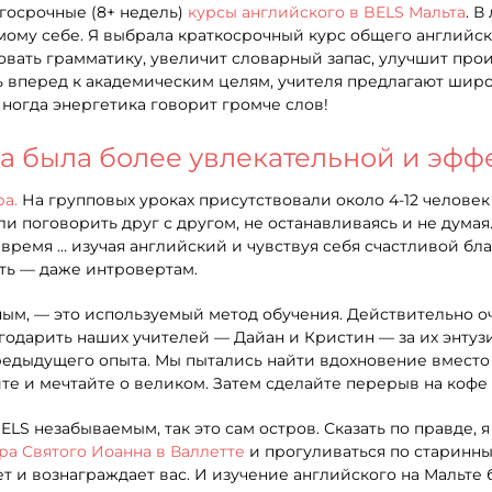
госрочные (8+ недель)
курсы английского в BELS Мальта
. В
ому себе. Я выбрала краткосрочный курс общего английско
ковать грамматику, увеличит словарный запас, улучшит пр
 вперед к академическим целям, учителя предлагают широк
Иногда энергетика говорит громче слов!
ба была более увлекательной и эф
а.
На групповых уроках присутствовали около 4-12 человек 
ли поговорить друг с другом, не останавливаясь и не думая
время … изучая английский и чувствуя себя счастливой бл
ть — даже интровертам.
ьным, — это используемый метод обучения. Действительно о
лагодарить наших учителей — Дайан и Кристин — за их энту
едыдущего опыта. Мы пытались найти вдохновение вместо т
те и мечтайте о великом. Затем сделайте перерыв на кофе 
ELS незабываемым, так это сам остров. Сказать по правде, 
ра Святого Иоанна в Валлетте
и прогуливаться по старинн
ет и вознаграждает вас. И изучение английского на Мальте