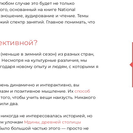
 любом случае это будет не только
го, основанный на книге National
оизношение, аудирование и чтение. Темы
ий спектр занятий. Главное понимать, что
фективной?
(меньше в зимний сезон) из разных стран,
. Несмотря на культурные различия, мы
агодаря новому опыту и людям, с которыми я
чень динамично и интерактивно, вы
зиазм и позитивное мышление. Их
способ
ого, чтобы учить вещи наизусть. Никакого
или два.
я никогда не интересовалась историей, но
ым улочкам
Мдины, древней столицы
 было большой частью этого — просто не