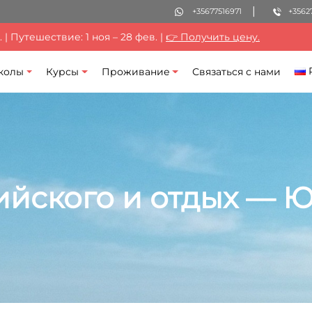
+35677516971
+3562
| Путешествие: 1 ноя – 28 фев. |
👉 Получить цену.
колы
Курсы
Проживание
Связаться с нами
ийского и отдых — 