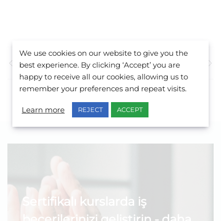
We use cookies on our website to give you the
Önceki Yazı
Sonraki Yazı
best experience. By clicking ‘Accept’ you are
happy to receive all our cookies, allowing us to
remember your preferences and repeat visits.
Learn more
REJECT
ACCEPT
Sertifikalı kurslarda iş
becerilerinizi geliştirin - daha