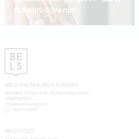
fazlasını öğrenin!
BELS
MALTA
&
BELS
JUNIORS
550 West, St.Paul's Str, St.Paul's Bay, Malta
+35627055577
info@belsmalta.com
+35677516971
BELS
GOZO
Triq Ta' Doti, Kerċem, Gozo