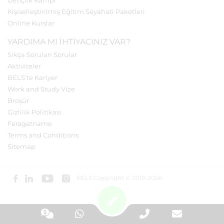
Gençlik Kampı
Kişiselleştirilmiş Eğitim Seyahati Paketleri
Online Kurslar
YARDIMA MI IHTIYACINIZ VAR?
Sıkça Sorulan Sorular
Aktiviteler
BELS’te Kariyer
Work and Study Vize
Broşür
Gizlilik Politikası
Feragatname
Terms and Conditions
Sitemap
BELS Copyright © 2019-2026