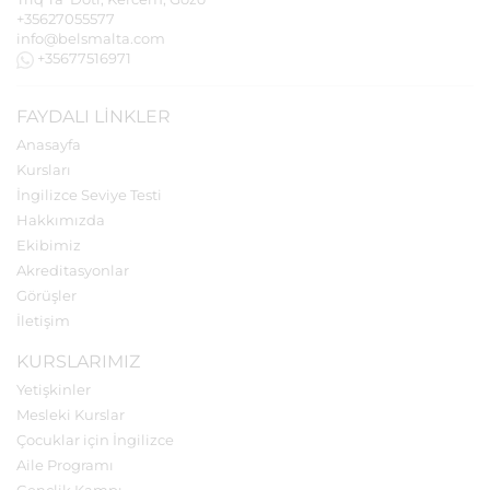
+35627055577
info@belsmalta.com
+35677516971
FAYDALI LINKLER
Anasayfa
Kursları
İngilizce Seviye Testi
Hakkımızda
Ekibimiz
Akreditasyonlar
Görüşler
İletişim
KURSLARIMIZ
Yetişkinler
Mesleki Kurslar
Çocuklar için İngilizce
Aile Programı