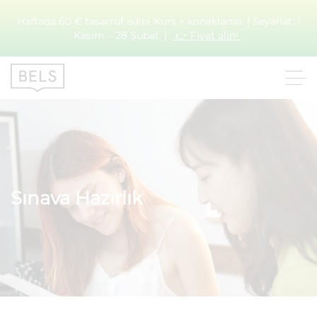
Haftada 60 € tasarruf edin! Kurs + konaklama. | Seyahat: 1
Kasım – 28 Şubat. |
👉 Fiyat alın!
Sınava Hazırlık