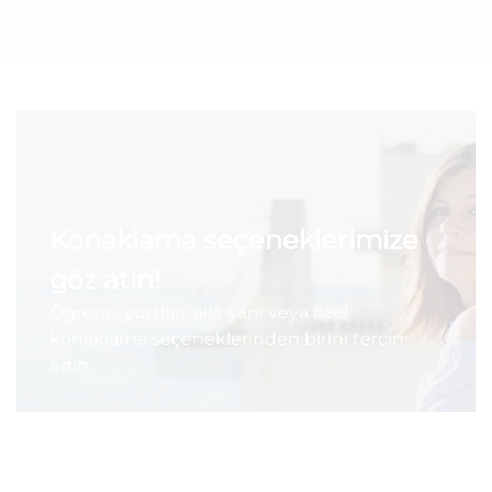
Konaklama seçeneklerimize
göz atın!
Öğrenci yurtları, aile yanı veya özel
konaklama seçeneklerinden birini tercin
edin.