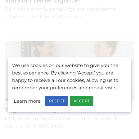
Standart Genel İngilizce
Dilin her alanında genel İngilizce becerilerine
odaklanan haftalık 20 ders içerir.
We use cookies on our website to give you the
best experience. By clicking ‘Accept’ you are
happy to receive all our cookies, allowing us to
remember your preferences and repeat visits.
Learn more
REJECT
ACCEPT
Yoğun Genel İngilizce
İletişim ve günlük İngilizce konularına yönelik
haftada ek 10 ders içerir.