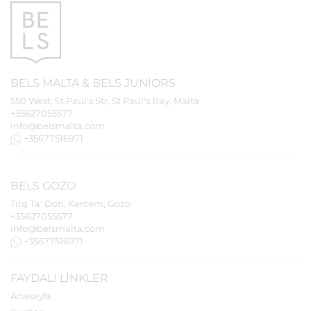
BELS
MALTA
&
BELS
JUNIORS
550 West, St.Paul's Str, St.Paul's Bay, Malta
+35627055577
info@belsmalta.com
+35677516971
BELS
GOZO
Triq Ta' Doti, Kerċem, Gozo
+35627055577
info@belsmalta.com
+35677516971
FAYDALI LINKLER
Anasayfa