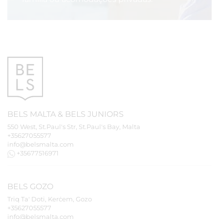
BELS
MALTA
&
BELS
JUNIORS
550 West, St.Paul's Str, St.Paul's Bay, Malta
+35627055577
info@belsmalta.com
+35677516971
BELS
GOZO
Triq Ta' Doti, Kerċem, Gozo
+35627055577
info@belsmalta.com