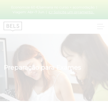
Economize 60 €/semana no curso + acomodação. |
Viagem: Abr–7 Jun. |
👉 Solicite um orçamento.
Preparação para Exames