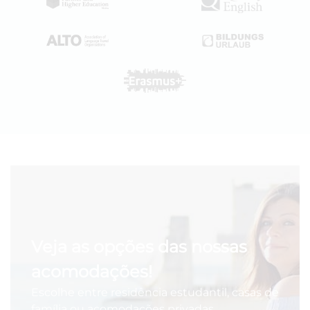
Veja as opções das nossas
acomodações!
Escolhe entre residência estudantil, casas de
família ou acomodações privadas.