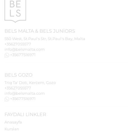
BELS
MALTA
&
BELS
JUNIORS
550 West, St.Paul's Str, St.Paul's Bay, Malta
+35627055577
info@belsmalta.com
+35677516971
BELS
GOZO
Triq Ta' Doti, Kerċem, Gozo
+35627055577
info@belsmalta.com
+35677516971
FAYDALI LINKLER
Anasayfa
Kursları