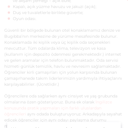
ve akşam yemeği – açık büfe;
Kapalı, açık yüzme havuzu ve jakuzi (açık);
Duş ve tuvaletlerle birlikte güverte;
Oyun odası.
Güvenli bir bölgede bulunan otel konaklamamız denize ve
Bugibba’nın merkezine de yürüme mesafesinde bulunur.
Konaklamada iki kişilik veya üç kişilik oda seçenekleri
mevcuttur. Tüm odalarda klima, televizyon ve kasa
(kullanım için depozito ödenmesi gerekmektedir.) internet
ve gelen aramalar için telefon bulunmaktadır. Oda servisi
hizmeti günlük temizlik, havlu ve nevresim sağlamaktadır.
Öğrenciler kirli çamaşırları için yolun karşısında bulunan
çamaşırhanede takım liderlerimizin yardımıyla ihtiyaçlarını
karşılayabilirler. (Ücretlidir.)
Öğrencilere oda sağlarken aynı cinsiyet ve yaş grubunda
olmalarına özen gösteriyoruz. Buna ek olarak
İngilizce
konusunda pratik yapmaları için farklı uluslardan
öğrencileri
aynı odada buluşturuyoruz. Arkadaşıyla seyahat
edicek öğrenciler için aynı odayı paylaşma durumu
mümkündür.