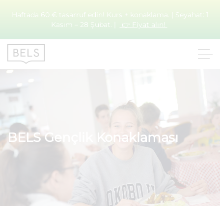
Haftada 60 € tasarruf edin! Kurs + konaklama. | Seyahat: 1
Kasım – 28 Şubat. |
👉 Fiyat alın!
BELS Gençlik Konaklaması