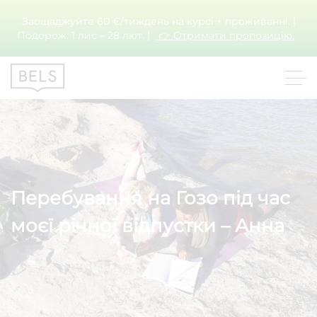
Заощаджуйте 60 €/тиждень на курсі + проживанні. |
Подорож: 1 лис – 28 лют. |
👉 Отримати пропозицію.
Перебування на Гозо під час
моєї річної відпустки – Анна