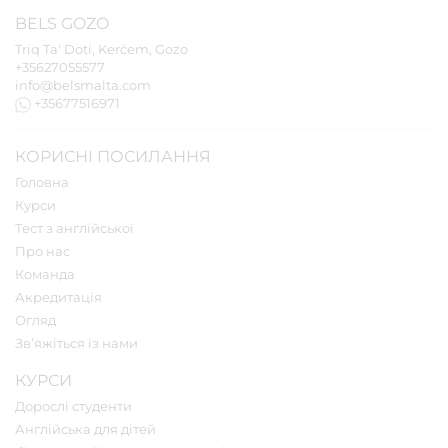
BELS
GOZO
Triq Ta' Doti, Kerċem, Gozo
+35627055577
info@belsmalta.com
+35677516971
КОРИСНІ ПОСИЛАННЯ
Головна
Курси
Тест з англійської
Про нас
Команда
Акредитація
Огляд
Зв’яжіться із нами
КУРСИ
Дорослі студенти
Англійська для дітей