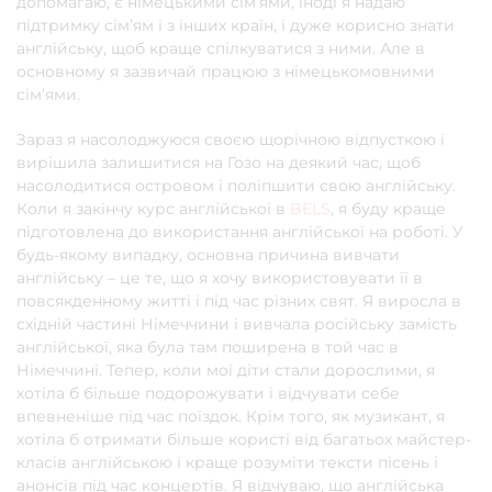
допомагаю, є німецькими сім’ями, іноді я надаю
підтримку сім’ям і з інших країн, і дуже корисно знати
англійську, щоб краще спілкуватися з ними. Але в
основному я зазвичай працюю з німецькомовними
сім’ями.
Зараз я насолоджуюся своєю щорічною відпусткою і
вирішила залишитися на Гозо на деякий час, щоб
насолодитися островом і поліпшити свою англійську.
Коли я закінчу курс англійської в
BELS
, я буду краще
підготовлена до використання англійської на роботі. У
будь-якому випадку, основна причина вивчати
англійську – це те, що я хочу використовувати її в
повсякденному житті і під час різних свят. Я виросла в
східній частині Німеччини і вивчала російську замість
англійської, яка була там поширена в той час в
Німеччині. Тепер, коли мої діти стали дорослими, я
хотіла б більше подорожувати і відчувати себе
впевненіше під час поїздок. Крім того, як музикант, я
хотіла б отримати більше користі від багатьох майстер-
класів англійською і краще розуміти тексти пісень і
анонсів під час концертів. Я відчуваю, що англійська