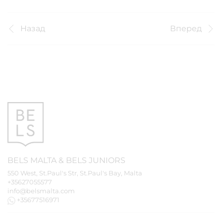
Назад
Вперед
BELS
MALTA
&
BELS
JUNIORS
550 West, St.Paul's Str, St.Paul's Bay, Malta
+35627055577
info@belsmalta.com
+35677516971