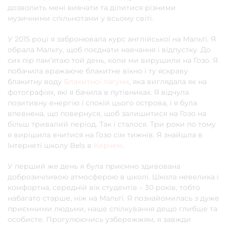
дозволить мені вивчати та ділитися різними
музичними спільнотами у всьому світі.
У 2015 році я забронювала курс англійської на Мальті. Я
обрала Мальту, щоб поєднати навчання і відпустку. До
сих пір пам’ятаю той день, коли ми вирушили на Гозо. Я
побачила вражаюче блакитне вікно і ту яскраву
блакитну воду
Блакитної лагуни
, яка виглядала як на
фотографіях, які я бачила в путівниках. Я відчула
позитивну енергію і спокій цього острова, і я була
впевнена, що повернуся, щоб залишитися на Гозо на
більш тривалий період. Так і сталося. Три роки по тому
я вирішила вчитися на Гозо сім тижнів. Я знайшла в
Інтернеті школу Bels в
Керчем
.
У перший же день я була приємно здивована
доброзичливою атмосферою в школі. Школа невелика і
комфортна, середній вік студентів – 30 років, тобто
набагато старше, ніж на Мальті. Я познайомилась з дуже
приємними людьми, наше спілкування дещо глибше та
особисте. Прогулюючись узбережжям, я завжди