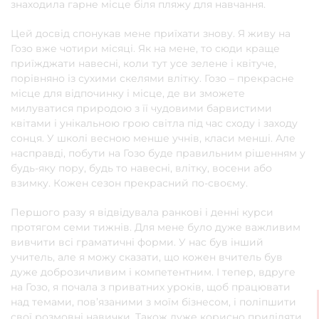
знаходила гарне місце біля пляжу для навчання.
Цей досвід спонукав мене приїхати знову. Я живу на
Гозо вже чотири місяці. Як на мене, то сюди краще
приїжджати навесні, коли тут усе зелене і квітуче,
порівняно із сухими скелями влітку. Гозо – прекрасне
місце для відпочинку і місце, де ви зможете
милуватися природою з її чудовими барвистими
квітами і унікальною грою світла під час сходу і заходу
сонця. У школі весною менше учнів, класи менші. Але
насправді, побути на Гозо буде правильним рішенням у
будь-яку пору, будь то навесні, влітку, восени або
взимку. Кожен сезон прекрасний по-своєму.
Першого разу я відвідувала ранкові і денні курси
протягом семи тижнів. Для мене було дуже важливим
вивчити всі граматичні форми. У нас був інший
учитель, але я можу сказати, що кожен вчитель був
дуже доброзичливим і компетентним. І тепер, вдруге
на Гозо, я почала з приватних уроків, щоб працювати
над темами, пов’язаними з моїм бізнесом, і поліпшити
свої розмовні навички. Також дуже корисно приділяти