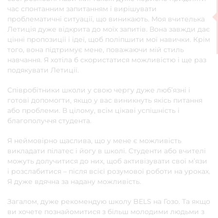
час спонтанним запитанням і вирішувати
проблематичні ситуації, що виникають. Моя вчителька
Летиція дуже відкрита до моїх запитів. Вона завжди дає
цінні пропозиції і ідеї, щоб поліпшити мої навички. Крім
того, вона підтримує мене, поважаючи мій стиль
навчання. Я хотіла б скористатися можливістю і ще раз
подякувати Летиції.
Співробітники школи у свою чергу дуже люб’язні і
готові допомогти, якщо у вас виникнуть якісь питання
або проблеми. В цілому, всім цікаві успішність і
благополуччя студента.
Я неймовірно щаслива, що у мене є можливість
викладати пілатес і йогу в школі. Студенти або вчителі
можуть долучитися до них, щоб активізувати свої м’язи
і розслабитися – після всієї розумової роботи на уроках.
Я дуже вдячна за надану можливість.
Загалом, дуже рекомендую школу BELS на Гозо. Та якщо
ви хочете познайомитися з більш молодими людьми з