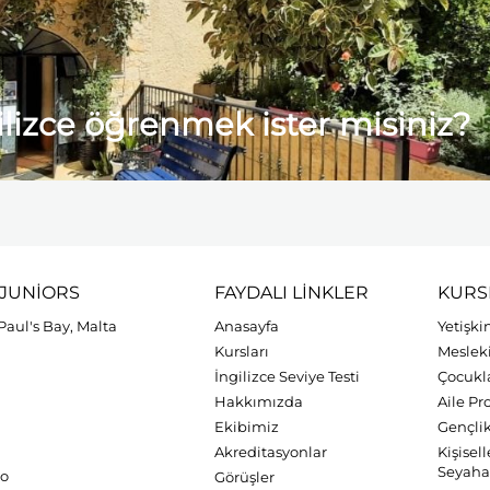
ilizce öğrenmek ister misiniz?
JUNIORS
FAYDALI LINKLER
KURS
.Paul's Bay, Malta
Anasayfa
Yetişki
Kursları
Mesleki
İngilizce Seviye Testi
Çocukla
Hakkımızda
Aile P
Ekibimiz
Gençli
Akreditasyonlar
Kişisel
Seyahat
zo
Görüşler