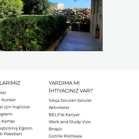
LARIMIZ
YARDIMA MI
IHTIYACINIZ VAR?
nler
 Kurslar
Sıkça Sorulan Sorular
r için İngilizce
Aktiviteler
rogramı
BELS’te Kariyer
k Kampı
Work and Study Vize
leştirilmiş Eğitim
Broşür
i Paketleri
Gizlilik Politikası