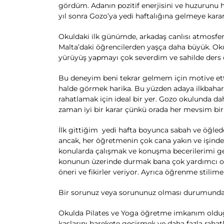
gördüm. Adanın pozitif enerjisini ve huzurunu
yıl sonra Gozo’ya yedi haftalığına gelmeye ka
Okuldaki ilk günümde, arkadaş canlısı atmosfer
Malta’daki öğrencilerden yaşça daha büyük. Oku
yürüyüş yapmayı çok severdim ve sahilde ders ç
Bu deneyim beni tekrar gelmem için motive etti
halde görmek harika. Bu yüzden adaya ilkbaha
rahatlamak için ideal bir yer. Gozo okulunda dah
zaman iyi bir karar çünkü orada her mevsim bir
İlk gittiğim
yedi hafta boyunca sabah ve öğlede
ancak, her öğretmenin çok cana yakın ve işinde 
konularda çalışmak ve konuşma becerilerimi gel
konunun üzerinde durmak bana çok yardımcı olu
öneri ve fikirler veriyor. Ayrıca öğrenme stili
Bir sorunuz veya sorununuz olması durumunda, o
Okulda Pilates ve Yoga öğretme imkanım olduğu
kaslarını harekete geçirmek ve daha fazla rahatla