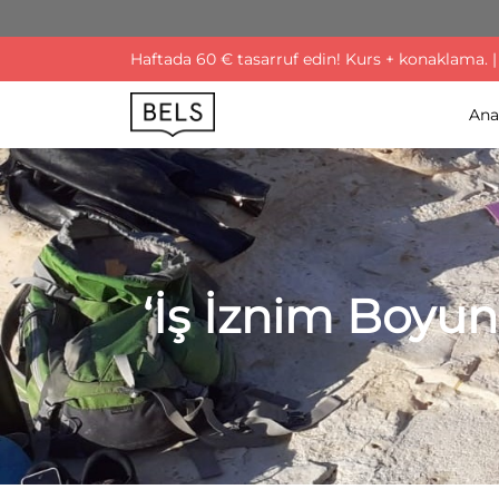
Haftada 60 € tasarruf edin! Kurs + konaklama. |
Ana
‘İş İznim Boyu