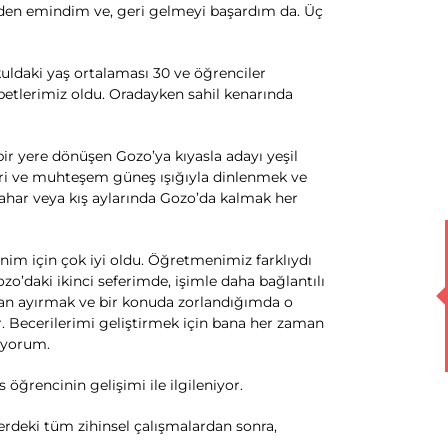
mden emindim ve, geri gelmeyi başardım da. Üç
uldaki yaş ortalaması 30 ve öğrenciler
betlerimiz oldu. Oradayken sahil kenarında
ir yere dönüşen Gozo’ya kıyasla adayı yeşil
ri ve muhteşem güneş ışığıyla dinlenmek ve
nbahar veya kış aylarında Gozo’da kalmak her
im için çok iyi oldu. Öğretmenimiz farklıydı
o’daki ikinci seferimde, işimle daha bağlantılı
man ayırmak ve bir konuda zorlandığımda o
 Becerilerimi geliştirmek için bana her zaman
tiyorum.
ğrencinin gelişimi ile ilgileniyor.
deki tüm zihinsel çalışmalardan sonra,