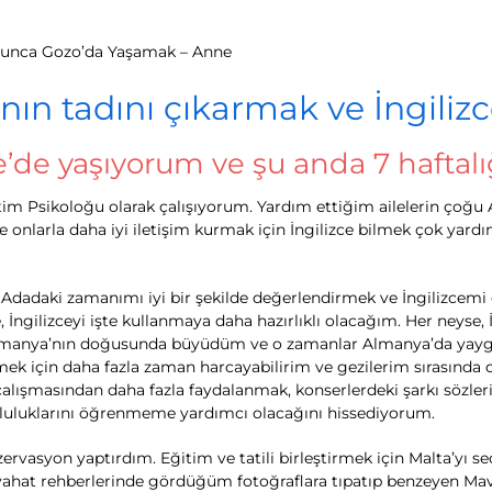
yunca Gozo’da Yaşamak – Anne
ın tadını çıkarmak ve İngili
’de yaşıyorum ve şu anda 7 haftal
 Eğitim Psikoloğu olarak çalışıyorum. Yardım ettiğim ailelerin ç
ve onlarla daha iyi iletişim kurmak için İngilizce bilmek çok ya
. Adadaki zamanımı iyi bir şekilde değerlendirmek ve İngilizcemi
 İngilizceyi işte kullanmaya daha hazırlıklı olacağım. Her neyse,
lmanya’nın doğusunda büyüdüm ve o zamanlar Almanya’da yaygın 
mek için daha fazla zaman harcayabilirim ve gezilerim sırasınd
 çalışmasından daha fazla faydalanmak, konserlerdeki şarkı sözler
pluluklarını öğrenmeme yardımcı olacağını hissediyorum.
ezervasyon yaptırdım. Eğitim ve tatili birleştirmek için Malta’yı 
seyahat rehberlerinde gördüğüm fotoğraflara tıpatıp benzeyen Ma