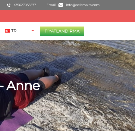
+35627055577
Email
info@belsmalta.com
TR
FIYATLANDIRMA
– Anne