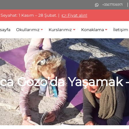
+35677516971
 Seyahat: 1 Kasım – 28 Şubat. |
👉 Fiyat alın!
sayfa
Okullarımız
Kurslarımız
Konaklama
İletişim
nca Gozo’da Yaşamak 