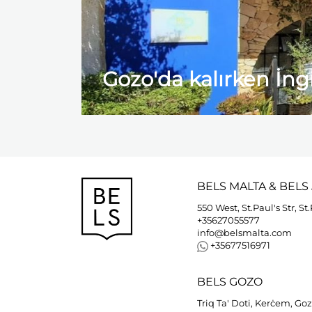
Gozo'da kalırken İng
BELS
MALTA
&
BELS
550 West, St.Paul's Str, St
+35627055577
info@belsmalta.com
+35677516971
BELS
GOZO
Triq Ta' Doti, Kerċem, Go