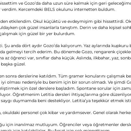
 hissettim ve Gozo’da daha uzun süre kalmak için geri geleceği
rar verdim. Kercemdeki BELS okulunu internetten buldum.
den etkilendim. Okul küçüktü ve evdeymişim gibi hissettirdi. Ok
ldayken çok güzel insanlarla tanıştım. Derin ve daha kişisel soh
alışmak için güzel bir yer bulurdum.
. Şu anda dört aydır Gozo’da kalıyorum. Yaz aylarında kupkuru b
rda gelmeyi tercih ederim. Bu dönemde Gozo, rengarenk çiçekle
a az öğrenci var, sınıflar daha küçük. Aslında, ilkbahar, yaz, so
 başka güzel.
n sonra derslerine katıldım. Tüm gramer konularını çalışmak ben
iyi olması nedeniyle bu benim için bir sorun olmadı. Ve şimdi Goz
iştirmek için özel derslere başladım. Spontane sorular için za
yor. Öğretmenim Letitia dersleri ihtiyaçlarıma göre düzenliyor.
me saygı duymamda beni destekliyor. Letitia’ya teşekkür etmek is
kuldaki personel çok kibar ve yardımsever. Genel olarak herkes ö
 için inanılmaz mutluyum. Öğrenciler veya öğretmenler dersler
mak için katılabilirler. Bu fırsat için çok minnettarım.