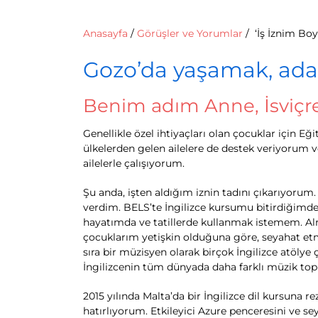
Anasayfa
/
Görüşler ve Yorumlar
/
‘İş İznim Bo
Gozo’da yaşamak, adan
Benim adım Anne, İsviçre
Genellikle özel ihtiyaçları olan çocuklar için
ülkelerden gelen ailelere de destek veriyorum 
ailelerle çalışıyorum.
Şu anda, işten aldığım iznin tadını çıkarıyorum
verdim. BELS’te İngilizce kursumu bitirdiğimde,
hayatımda ve tatillerde kullanmak istemem. A
çocuklarım yetişkin olduğuna göre, seyahat et
sıra bir müzisyen olarak birçok İngilizce atölye
İngilizcenin tüm dünyada daha farklı müzik to
2015 yılında Malta’da bir İngilizce dil kursuna r
hatırlıyorum. Etkileyici Azure penceresini ve 