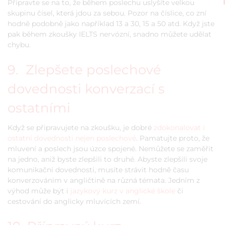
Připravte se na to, že během poslechu uslyšíte velkou
skupinu čísel, která jdou za sebou. Pozor na číslice, co zní
hodně podobně jako například 13 a 30, 15 a 50 atd. Když jste
pak během zkoušky IELTS nervózní, snadno můžete udělat
chybu.
9. Zlepšete poslechové
dovednosti konverzací s
ostatními
Když se připravujete na zkoušku, je dobré
zdokonalovat i
ostatní dovednosti nejen poslechové
. Pamatujte proto, že
mluvení a poslech jsou úzce spojené. Nemůžete se zaměřit
na jedno, aniž byste zlepšili to druhé. Abyste zlepšili svoje
komunikační dovednosti, musíte strávit hodně času
konverzováním v angličtině na různá témata. Jedním z
výhod může být i
jazykový kurz v anglické škole
či
cestování do anglicky mluvících zemí.