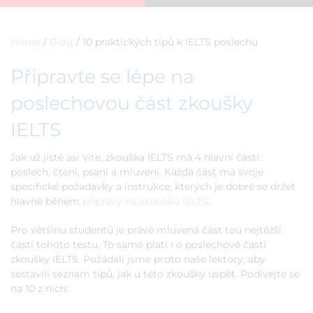
Home
/
Blog
/
10 praktických tipů k IELTS poslechu
Připravte se lépe na
poslechovou část zkoušky
IELTS
Jak už jistě asi víte, zkouška IELTS má 4 hlavní části:
poslech, čtení, psaní a mluvení. Každá část má svoje
specifické požadavky a instrukce, kterých je dobré se držet
hlavně během
přípravy na zkoušku IELTS
.
Pro většinu studentů je právě mluvená část tou nejtěžší
částí tohoto testu. To samé platí i o poslechové části
zkoušky IELTS. Požádali jsme proto naše lektory, aby
sestavili seznam tipů, jak u této zkoušky uspět. Podívejte se
na 10 z nich: