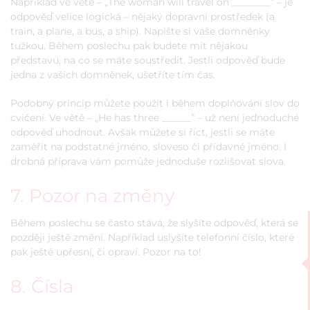
Například ve větě – „The woman will travel on ________” – je
odpověď velice logická – nějaký dopravní prostředek (a
train, a plane, a bus, a ship). Napište si vaše domněnky
tužkou. Během poslechu pak budete mít nějakou
představu, na co se máte soustředit. Jestli odpověď bude
jedna z vašich domněnek, ušetříte tím čas.
Podobný princip můžete použít i během doplňování slov do
cvičení. Ve větě – „He has three ______” – už není jednoduché
odpověď uhodnout. Avšak můžete si říct, jestli se máte
zaměřit na podstatné jméno, sloveso či přídavné jméno. I
drobná příprava vám pomůže jednoduše rozlišovat slova.
7. Pozor na změny
Během poslechu se často stává, že slyšíte odpověď, která se
později ještě změní. Například uslyšíte telefonní číslo, které
pak ještě upřesní, či opraví. Pozor na to!
8. Čísla