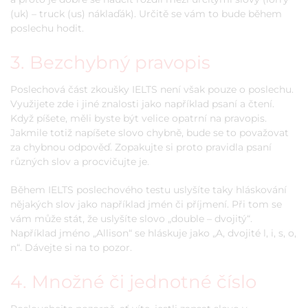
(uk) – truck (us) náklaďák). Určitě se vám to bude během
poslechu hodit.
3. Bezchybný pravopis
Poslechová část zkoušky IELTS není však pouze o poslechu.
Využijete zde i jiné znalosti jako například psaní a čtení.
Když píšete, měli byste být velice opatrní na pravopis.
Jakmile totiž napíšete slovo chybně, bude se to považovat
za chybnou odpověď. Zopakujte si proto pravidla psaní
různých slov a procvičujte je.
Během IELTS poslechového testu uslyšíte taky hláskování
nějakých slov jako například jmén či příjmení. Při tom se
vám může stát, že uslyšíte slovo „double – dvojitý“.
Například jméno „Allison“ se hláskuje jako „A, dvojité l, i, s, o,
n“. Dávejte si na to pozor.
4. Množné či jednotné číslo