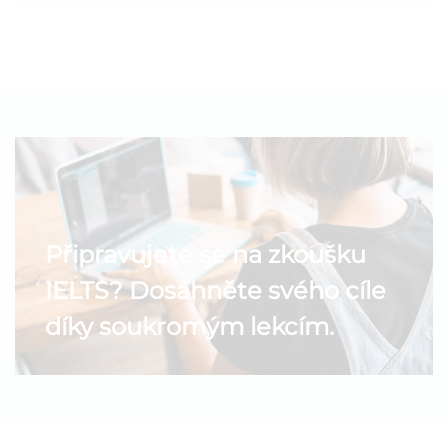
Připravujete se na zkoušku
IELTS? Dosáhněte svého cíle
díky soukromým lekcím.