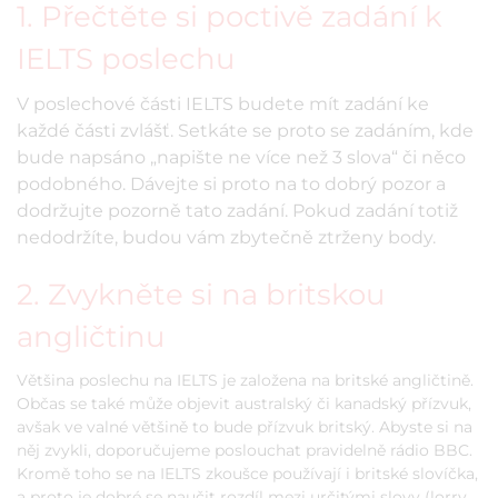
1. Přečtěte si poctivě zadání k
IELTS poslechu
V poslechové části IELTS budete mít zadání ke
každé části zvlášť. Setkáte se proto se zadáním, kde
bude napsáno „napište ne více než 3 slova“ či něco
podobného. Dávejte si proto na to dobrý pozor a
dodržujte pozorně tato zadání. Pokud zadání totiž
nedodržíte, budou vám zbytečně ztrženy body.
2. Zvykněte si na britskou
angličtinu
Většina poslechu na IELTS je založena na britské angličtině.
Občas se také může objevit australský či kanadský přízvuk,
avšak ve valné většině to bude přízvuk britský. Abyste si na
něj zvykli, doporučujeme poslouchat pravidelně rádio BBC.
Kromě toho se na IELTS zkoušce používají i britské slovíčka,
a proto je dobré se naučit rozdíl mezi určitými slovy (lorry