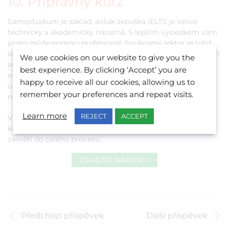
10. Přípravný kurz
Samostudium je základ, avšak zkouška IELTS je velice
technicky a akademicky náročná. S lepším výsledkem vám
proto může pomoci profesionál. Soukromý lektor je totiž
schopný lépe ocenit vaši úroveň a možnosti a pomůže vám
We use cookies on our website to give you the
sestavit studijní plán, díky kterému snadno dosáhnete
best experience. By clicking ‘Accept’ you are
svého cíle. Kromě toho je dobré využít někoho, kdo může
happy to receive all our cookies, allowing us to
ocenit vaši práci a dát vám zpětnou vazbu. Jinak pro vás
remember your preferences and repeat visits.
může být celkem složité uvidět váš pokrok.
Learn more
REJECT
ACCEPT
Více o
přípravných kurzech na zkoušku IELTS
se dozvíte,
když nám napíšete na
info@belsmalta.com
. Náš tým vás
zasvětí do celého procesu.
ZÍSKEJTE NABÍDKU
Předchozí příspěvek
Další příspěvek