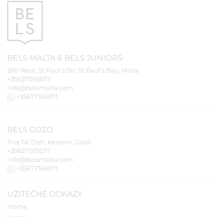
BELS
MALTA
&
BELS
JUNIORS
550 West, St.Paul's Str, St.Paul's Bay, Malta
+35627055577
info@belsmalta.com
+35677516971
BELS
GOZO
Triq Ta' Doti, Kerċem, Gozo
+35627055577
info@belsmalta.com
+35677516971
UŽITEČNÉ ODKAZY
Home