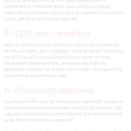
Poslouchejte pozorně, ať víte, jestli zapsat slovo v
jednotném či množném čísle. Jestli otázka vyžaduje
odpověď v jednotném čísle (cat) a vy napíšete v množném
(cats), pak to bude chybná odpověď.
5. IELTS test nanečisto
Když si vyzkoušíte test nanečisto, seznámíte se nejen se
strukturou testu, ale i s jazykem, který se během poslechu
na IELTS používá. Vyzkoušejte jich co nejvíc. A i když
neuspějete během prvního, zkoušejte dál. Všechny
přípravné učebnice na zkoušku IELTS mají v kompletu CD,
jež obsahuje poslechovou část.
6. Předvídejte odpovědi
Doplňování vět a slov do cvičení jsou nejčastější zadání, se
kterými se během poslechového testu IELTS setkáte. Tyty
věty jsou obvykle velice předvídatelné, díky čemuž zvýšíte
svoje šance na správnou odpověď.