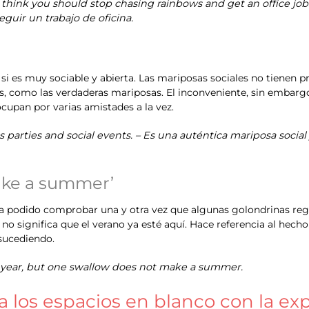
 think you should stop chasing rainbows and get an office job
eguir un trabajo de oficina.
si es muy sociable y abierta. Las mariposas sociales no tienen
, como las verdaderas mariposas. El inconveniente, sin embargo,
upan por varias amistades a la vez.
es parties and social events. – Es una auténtica mariposa social 
ake a summer’
 ha podido comprobar una y otra vez que algunas golondrinas reg
 no significa que el verano ya esté aquí. Hace referencia al he
sucediendo.
is year, but one swallow does not make a summer.
na los espacios en blanco con la ex