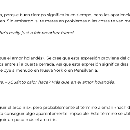
tiva, porque buen tiempo significa buen tiempo, pero las aparie
en. Sin embargo, si te metes en problemas o las cosas te van ma
’s really just a fair-weather friend.
ue el amor holandés». Se cree que esta expresión proviene del c
 entre sí a puerta cerrada. Así que esta expresión significa día
 Se oye a menudo en Nueva York o en Pensilvania.
ve. – ¿Cuánto calor hace? Más que en el amor holandés.
guir el arco iris», pero probablemente el término alemán «nach 
nta conseguir algo aparentemente imposible. Este término se uti
ir un poco más el arco iris.