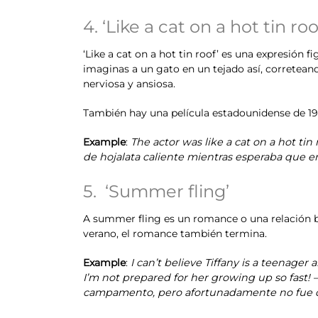
4. ‘Like a cat on a hot tin roo
‘Like a cat on a hot tin roof’ es una expresión 
imaginas a un gato en un tejado así, correteand
nerviosa y ansiosa.
También hay una película estadounidense de 195
Example
:
The actor was like a cat on a hot ti
de hojalata caliente mientras esperaba que e
5. ‘Summer fling’
A summer fling es un romance o una relación br
verano, el romance también termina.
Example
:
I can’t believe Tiffany is a teenage
I’m not prepared for her growing up so fast!
campamento, pero afortunadamente no fue de