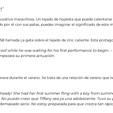
f’
figurativa maravillosa. Un tejado de hojalata que puede calentarse 
o por él con sus patas, puedes imaginar el significado de este m
8 llamada La gata sobre el tejado de zinc caliente. Está protag
n roof while he was waiting for his first performance to begin.
mpezara su primera actuación.
eve durante el verano. Se trata de una relación de verano que no
r already! She had her first summer fling with a boy from summ
 – No puedo creer que Tiffany sea ya una adolescente. Tuvo su
masiado serio. No estoy preparada para que crezca tan rápid