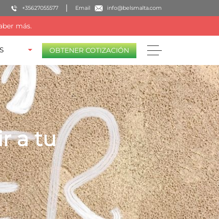
+35627055577
Email
info@belsmalta.com
aber más.
S
OBTENER COTIZACIÓN
r a tu