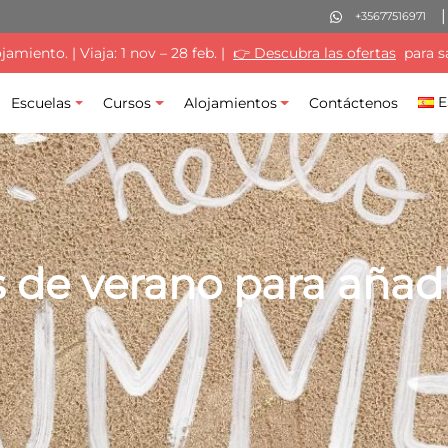
+35677516971
miento. | Viaja: 1 nov – 28 feb. |
👉 Descubra las ofertas
para s
E
Escuelas
Cursos
Alojamientos
Contáctenos
s de verano para añadi