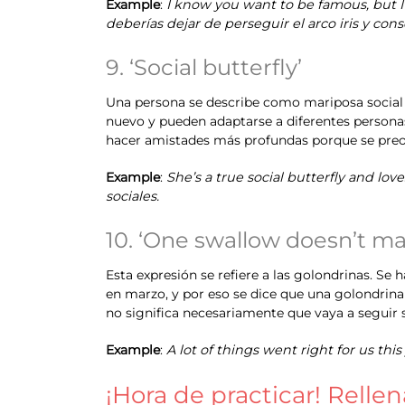
Example
:
I know you want to be famous, but I
deberías dejar de perseguir el arco iris y cons
9. ‘Social butterfly’
Una persona se describe como mariposa social 
nuevo y pueden adaptarse a diferentes personas
hacer amistades más profundas porque se preoc
Example
:
She’s a true social butterfly and lov
sociales.
10. ‘One swallow doesn’t m
Esta expresión se refiere a las golondrinas. Se
en marzo, y por eso se dice que una golondrina
no significa necesariamente que vaya a seguir 
Example
:
A lot of things went right for us th
¡Hora de practicar! Relle