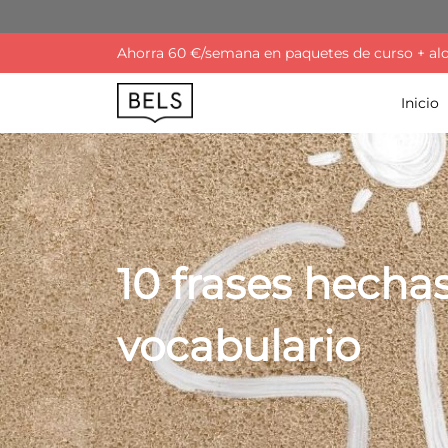
Ahorra 60 €/semana en paquetes de curso + aloja
Inicio
10 frases hecha
vocabulario