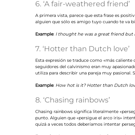
6. ‘A fair-weathered friend’
A primera vista, parece que esta frase es posi
alguien que sólo es amigo tuyo cuando te va bi
Example
:
I thought he was a great friend but he
7. ‘Hotter than Dutch love’
Esta expresión se traduce como «más caliente q
seguidores del calvinismo eran muy apasionados
utiliza para describir una pareja muy pasional.
Example
:
How hot is it? Hotter than Dutch lo
8. ‘Chasing rainbows’
Chasing rainbows significa literalmente «perse
punto. Alguien que «persigue el arco iris» inte
quizá a veces todos deberíamos intentar persegu