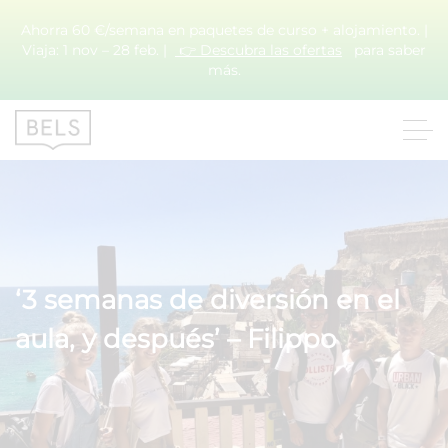
Ahorra 60 €/semana en paquetes de curso + alojamiento. |
Viaja: 1 nov – 28 feb. |
👉 Descubra las ofertas
para saber
más.
‘3 semanas de diversión en el
aula, y después’ – Filippo