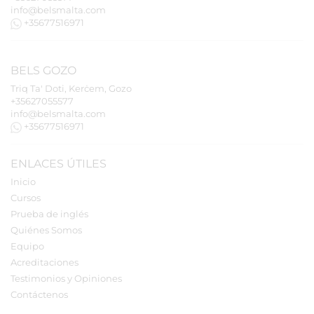
info@belsmalta.com
+35677516971
BELS
GOZO
Triq Ta' Doti, Kerċem, Gozo
+35627055577
info@belsmalta.com
+35677516971
ENLACES ÚTILES
Inicio
Cursos
Prueba de inglés
Quiénes Somos
Equipo
Acreditaciones
Testimonios y Opiniones
Contáctenos