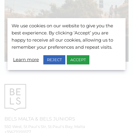
Empiece a planificar su viaje
We use cookies on our website to give you the
a Malta con BELS
best experience. By clicking ‘Accept’ you are
happy to receive all our cookies, allowing us to
Esto es lo que puede esperar de nuestro
remember your preferences and repeat visits.
programa para jóvenes adultos.
Learn more
REJECT
ACCEPT
BELS
MALTA
&
BELS
JUNIORS
550 West, St.Paul's Str, St.Paul's Bay, Malta
+35627055577