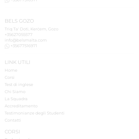
BELS
GOZO
Triq Ta' Doti, Kerċem, Gozo
+35627055577
info@belsmalta.com
+35677516971
LINK UTILI
Home
Corsi
Test di inglese
Chi Siamo
La Squadra
Accreditamento
Testimonianze degli Studenti
Contatti
CORSI