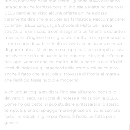
molto contento della mia scelta. Quando stavo cercando
una scuola che fornisse corsi di inglese a Malta ho scelto la
BELS perché ho visto alcune offerte online e posso
veramente dire che la scuola era fantastica. Raccomanderei
volentieri BELS Language Schools di Malta per la sua
struttura. É una scuola con insegnanti pertinenti e durante i
miei corsi d’inglese ho migliorato molto la mia pronuncia e
il mio modo di parlare. Inoltre avevo anche diversi esercizi
di grammatica. Mi venivano sempre dati dei compiti a casa
per rivedere ciò che avevo fatto durante le lezioni e c’era un
test ogni venerdì che era molto utile. A parte la qualità dei
corsi di inglese e gli standard della scuola, mi ha colpito
anche il fatto che la scuola si trovasse di fronte al mare e
che l’edificio fosse nuovo e moderno.
A chiunque voglia studiare l’inglese all’estero, consiglio
davvero di seguire i corsi di inglese a Malta con la BELS.
Come ho già detto, si può studiare e rilassarsi allo stesso
tempo. È piena di spiagge meravigliose e ci sono sempre
feste incredibili in giro per l’isola. È l’isola perfetta per i
giovani.