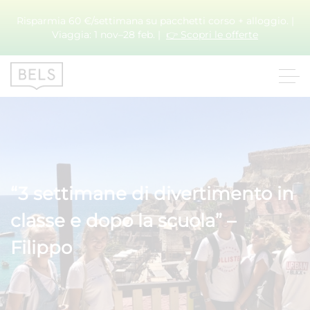
Risparmia 60 €/settimana su pacchetti corso + alloggio. |
Viaggia: 1 nov–28 feb. |
👉 Scopri le offerte
“3 settimane di divertimento in
classe e dopo la scuola” –
Filippo