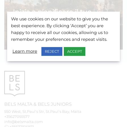
Inizia a pianificare il tuo
We use cookies on our website to give you the
viaggio a Malta con BELS!
best experience. By clicking ‘Accept’ you are
Ecco cosa aspettarsi dal nostro programma
happy to receive all our cookies, allowing us to
per giovani adulti.
remember your preferences and repeat visits.
Learn more
REJECT
ACCEPT
BELS
MALTA
&
BELS
JUNIORS
550 West, St.Paul's Str, St.Paul's Bay, Malta
+35627055577
info@belsmalta.com
+35677516971