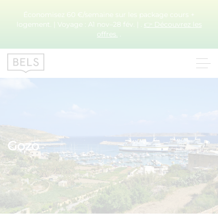
Économisez 60 €/semaine sur les package cours +
logement. | Voyage : A1 nov–28 fév. | .
👉 Découvrez les
offres.
.
Gozo