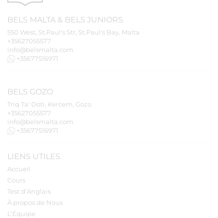
BELS
MALTA
&
BELS
JUNIORS
550 West, St.Paul's Str, St.Paul's Bay, Malta
+35627055577
info@belsmalta.com
+35677516971
BELS
GOZO
Triq Ta' Doti, Kerċem, Gozo
+35627055577
info@belsmalta.com
+35677516971
LIENS UTILES
Accueil
Cours
Test d’Anglais
À propos de Nous
L’Équipe