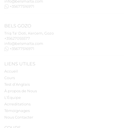
info@belsmalta.com
+35677516971
BELS
GOZO
Triq Ta' Doti, Kerċem, Gozo
+35627055577
info@belsmalta.com
+35677516971
LIENS UTILES
Accueil
Cours
Test d’Anglais
À propos de Nous
L’Équipe
Acrreditations
Témoignages
Nous Contacter
COURS