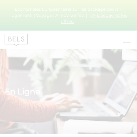
Économisez 60 €/semaine sur les package cours +
logement. | Voyage : A1 nov–28 fév. | .
👉 Découvrez les
offres.
.
En Ligne