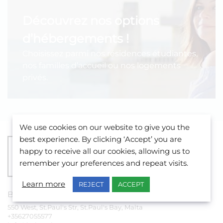
Découvrez nos options
d’hébergements !
Choisissez parmi nos résidences étudiantes,
nos familles d’accueil ou nos logements
privés.
We use cookies on our website to give you the
best experience. By clicking ‘Accept’ you are
happy to receive all our cookies, allowing us to
remember your preferences and repeat visits.
Learn more
REJECT
ACCEPT
BELS
MALTA
&
BELS
JUNIORS
550 West, St.Paul's Str, St.Paul's Bay, Malta
+35627055577