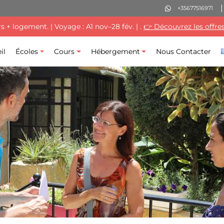
+35677516971
+ logement. | Voyage : A1 nov–28 fév. | .
👉 Découvrez les offres
il
Écoles
Cours
Hébergement
Nous Contacter