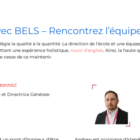
vec BELS – Rencontrez l’équip
légie la qualité à la quantité. La direction de l’école et une équ
ttant une expérience holistique,
cours d’anglais
. Ainsi, la haute 
ne cesse de ce maintenir.
onnici
 et Directrice Générale
it un point d’honneur d’être
Andrew est originaire d'Irland