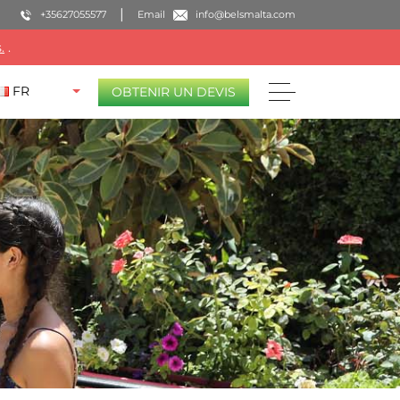
+35627055577
Email
info@belsmalta.com
.
.
FR
OBTENIR UN DEVIS