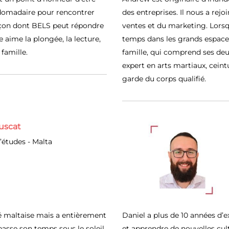
domadaire pour rencontrer
des entreprises. Il nous a rej
façon dont BELS peut répondre
ventes et du marketing. Lorsq
e aime la plongée, la lecture,
temps dans les grands espaces
famille.
famille, qui comprend ses deu
expert en arts martiaux, cei
garde du corps qualifié.
uscat
’études - Malta
ié maltaise mais a entièrement
Daniel a plus de 10 années d’
passe son temps sous le soleil
et apprendre de nouvelles cult