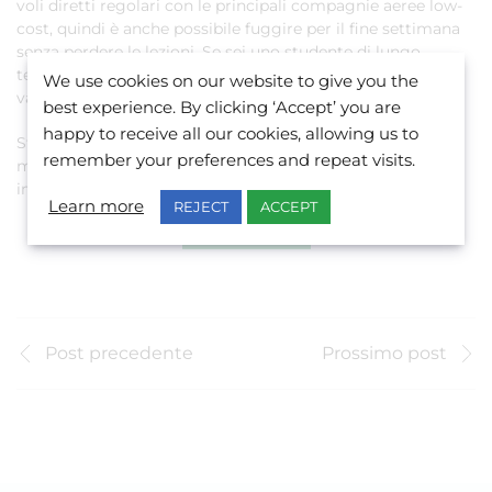
voli diretti regolari con le principali compagnie aeree low-
cost, quindi è anche possibile fuggire per il fine settimana
senza perdere le lezioni. Se sei uno studente di lungo
termine è anche possibile prendersi una settimana di
We use cookies on our website to give you the
vacanza-studio per viaggiare.
best experience. By clicking ‘Accept’ you are
happy to receive all our cookies, allowing us to
Stai pianificando il tuo anno sabbatico? Contattaci per
remember your preferences and repeat visits.
maggiori informazioni sui corsi, i prezzi e l’iscrizione per
imparare l’inglese a Malta.
Learn more
REJECT
ACCEPT
CONTATTACI
Post precedente
Prossimo post