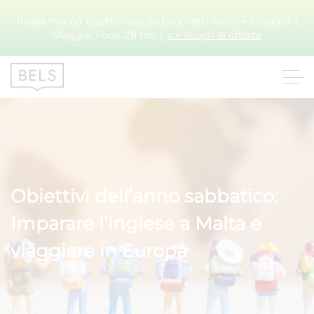
Risparmia 60 €/settimana su pacchetti corso + alloggio. |
Viaggia: 1 nov–28 feb. |
👉 Scopri le offerte
Obiettivi dell’anno sabbatico:
Imparare l’inglese a Malta e
viaggiare in Europa