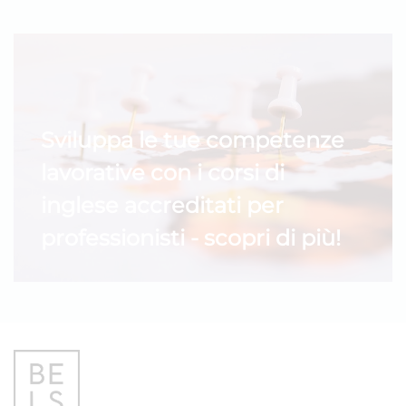
Sviluppa le tue competenze
lavorative con i corsi di
inglese accreditati per
professionisti - scopri di più!