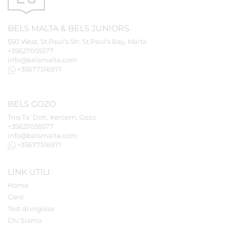
BELS
MALTA
&
BELS
JUNIORS
550 West, St.Paul's Str, St.Paul's Bay, Malta
+35627055577
info@belsmalta.com
+35677516971
BELS
GOZO
Triq Ta' Doti, Kerċem, Gozo
+35627055577
info@belsmalta.com
+35677516971
LINK UTILI
Home
Corsi
Test di inglese
Chi Siamo