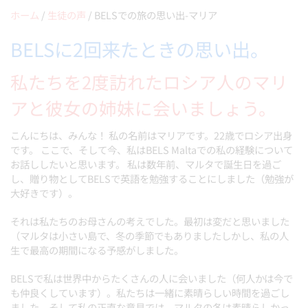
ホーム
/
生徒の声
/
BELSでの旅の思い出-マリア
BELSに2回来たときの思い出。
私たちを2度訪れたロシア人のマリ
アと彼女の姉妹に会いましょう。
こんにちは、みんな！ 私の名前はマリアです。22歳でロシア出身
です。 ここで、そして今、私はBELS Maltaでの私の経験について
お話ししたいと思います。 私は数年前、マルタで誕生日を過ご
し、贈り物としてBELSで英語を勉強することにしました（勉強が
大好きです）。
それは私たちのお母さんの考えでした。最初は変だと思いました
（マルタは小さい島で、冬の季節でもありましたしかし、私の人
生で最高の期間になる予感がしました。
BELSで私は世界中からたくさんの人に会いました（何人かは今で
も仲良くしています）。私たちは一緒に素晴らしい時間を過ごし
ました。そして私の正直な意見では、マルタの冬は素晴らしかっ