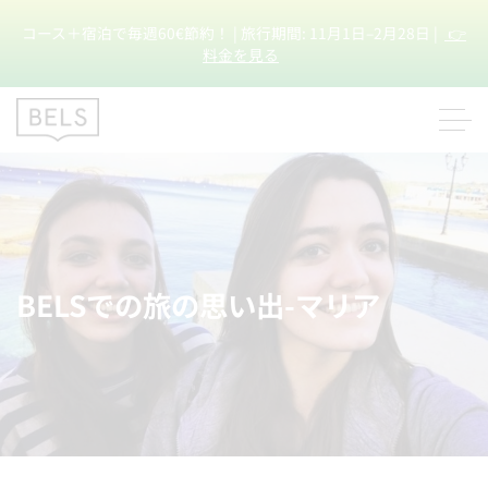
コース＋宿泊で毎週60€節約！ | 旅行期間: 11月1日–2月28日 |
👉
料金を見る
BELSでの旅の思い出-マリア