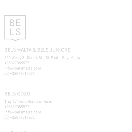
BELS
MALTA
&
BELS
JUNIORS
550 West, St.Paul's Str, St.Paul's Bay, Malta
+35627055577
info@belsmalta.com
+35677516971
BELS
GOZO
Triq Ta' Doti, Kerċem, Gozo
+35627055577
info@belsmalta.com
+35677516971