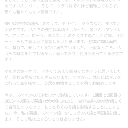
たです（人、バー、 そして、クラブはそれほど混雑しておらず、
寒くも暖かくもない気候です）。
BELSの学校の場所、スタッフ、デザイン、クラスなど、すべてが
大好きです。 私たちの先生は素晴らしかった。 皆さん（アンドレ
ア、アリアナ、ローラ、ダニエル）のクラスで過ごした時間、サポ
ート、そして親切心に感謝したいと思います。 授業時間は面白
く、有益で、楽しさと喜びに満ちていました。 正直なところ、私
はその時間をとても懐かしく思っており、何度も戻ってくる予定で
す！
マルタの第一枠は、 小さくてあまり面白くなさそうと思いました
が、訪れる場所はたくさんあります。 ですから、休日にはマルタ
に行って島を探索し、英語を勉強することを強くお勧めします！
今は、スペインのバルセロナで勉強しています。 1回目と2回目の
BELSへの滞在で英語力が大幅に向上し、自分自身の進歩が嬉しく
て自信となったので、もっと多くの言語を勉強することにしまし
た。 今、私は英語、スペイン語、少しフランス語と韓国語を話し
ます、そして私は止まるつもりはありません。